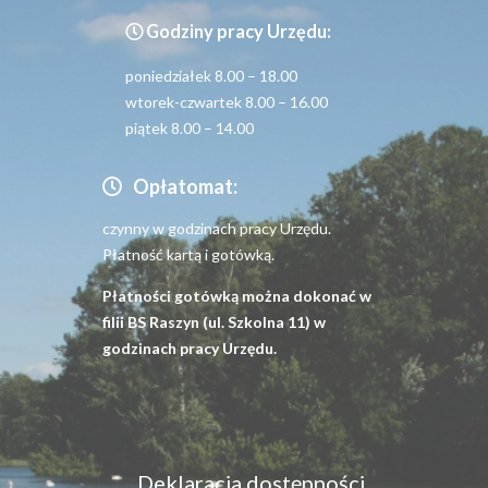
Godziny pracy Urzędu:
poniedziałek 8.00 – 18.00
wtorek-czwartek 8.00 – 16.00
piątek 8.00 – 14.00
Opłatomat:
czynny w godzinach pracy Urzędu.
Płatność kartą i gotówką.
Płatności gotówką można dokonać w
filii BS Raszyn (ul. Szkolna 11) w
godzinach pracy Urzędu.
Menu
Deklaracja dostępności