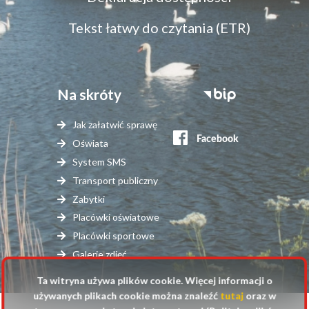
dostępność
Tekst łatwy do czytania (ETR)
Na skróty
Stopka
serwisy
Jak załatwić sprawę
zewnętrzne
Oświata
System SMS
Transport publiczny
Zabytki
Placówki oświatowe
Placówki sportowe
Galerie zdjęć
Ta witryna używa plików cookie. Więcej informacji o
używanych plikach cookie można znaleźć
tutaj
oraz w