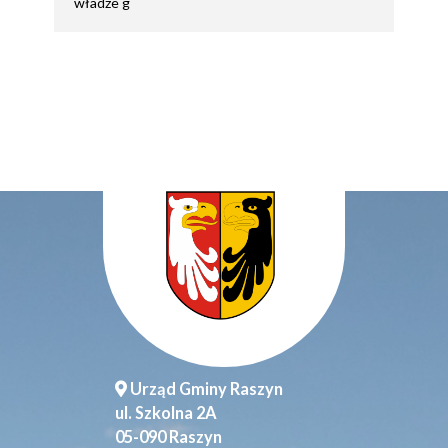
władze g
Urząd Gminy Raszyn
ul. Szkolna 2A
05-090 Raszyn