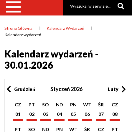
Szukaj
Strona Główna
Kalendarz Wydarzeń
Ścieżka
Kalendarz wydarzeń
nawigacyjna
Kalendarz wydarzeń -
30.01.2026
Styczeń 2026
Grudzień
Luty
Pokaż
Pokaż
Pokaż
Pokaż
Pokaż
Pokaż
Pokaż
Pokaż
CZ
PT
SO
ND
PN
WT
ŚR
CZ
listę
listę
listę
listę
listę
listę
listę
listę
wydarzeń
wydarzeń
wydarzeń
wydarzeń
wydarzeń
wydarzeń
wydarzeń
wydarzeń
01
02
03
04
05
06
07
08
z
z
z
z
z
z
z
z
Styczeń
Styczeń
Styczeń
Styczeń
Styczeń
Styczeń
Styczeń
Styczeń
dnia:
dnia:
dnia:
dnia:
dnia:
dnia:
dnia:
dnia:
2026
2026
2026
2026
2026
2026
2026
2026
Pokaż
Pokaż
Pokaż
Pokaż
Pokaż
Pokaż
Pokaż
Pokaż
PT
SO
ND
PN
WT
ŚR
CZ
PT
listę
listę
listę
listę
listę
listę
listę
listę