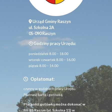
Urząd Gminy Raszyn
ul. Szkolna 2A
05-090 Raszyn
Godziny pracy Urzędu:
poniedziałek 8.00 – 18.00
wtorek-czwartek 8.00 – 16.00
piątek 8.00 – 14.00
Opłatomat:
czynny w godzinach pracy Urzędu.
Płatność kartą i gotówką.
Płatności gotówką można dokonać w
filii BS Raszyn (ul. Szkolna 11) w