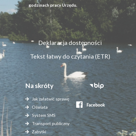
godzinach pracy Urzędu.
Menu
Deklaracja dostępności
dostępność
Tekst łatwy do czytania (ETR)
Na skróty
Stopka
serwisy
Jak załatwić sprawę
zewnętrzne
Oświata
System SMS
Transport publiczny
Zabytki