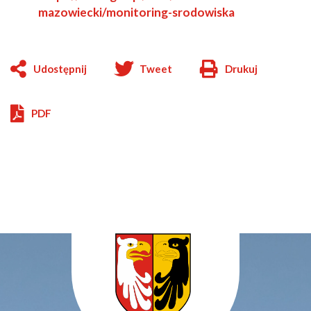
in
open
mazowiecki/monitoring-srodowiska
new
in
window
new
window
Udostępnij
Tweet
Drukuj
Will
open
in
PDF
new
window