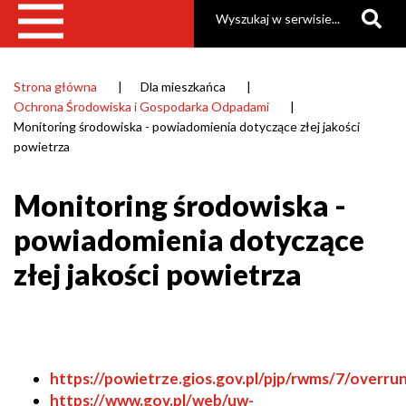
Szukaj
Strona główna
Dla mieszkańca
Ścieżka
Ochrona Środowiska i Gospodarka Odpadami
nawigacyjna
Monitoring środowiska - powiadomienia dotyczące złej jakości
powietrza
Monitoring środowiska -
powiadomienia dotyczące
złej jakości powietrza
Will
https://powietrze.gios.gov.pl/pjp/rwms/7/overru
open
Will
https://www.gov.pl/web/uw-