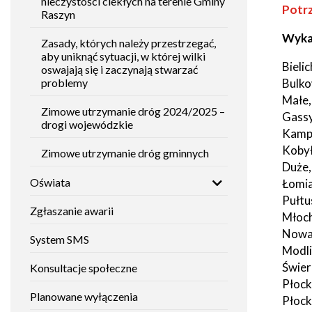
nieczystości ciekłych na terenie Gminy
Potrz
Raszyn
Wykaz
Zasady, których należy przestrzegać,
aby uniknąć sytuacji, w której wilki
Bieli
oswajają się i zaczynają stwarzać
Bulko
problemy
Małe,
Zimowe utrzymanie dróg 2024/2025 –
Gassy
drogi wojewódzkie
Kampi
Kobył
Zimowe utrzymanie dróg gminnych
Duże,
Oświata
Łomia
Pułtu
Zgłaszanie awarii
Młoch
Nowa 
System SMS
Modli
Świer
Konsultacje społeczne
Płock
Planowane wyłączenia
Płock