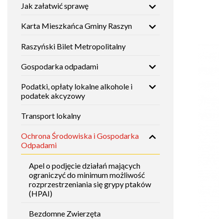
Jak załatwić sprawę
Mieszkańca
nawigacja
Gminy
Histori
Raszyn
Karta Mieszkańca Gminy Raszyn
Studium
uwarunkowań
i
Zabytki
Raszyński Bilet Metropolitalny
Raszyński
kierunków
Bilet
zagospodarowania
Metropolitalny
przestrzennego
Gospodarka odpadami
Placów
oświat
Podatki, opłaty lokalne alkohole i
Gospodarka
Fundusze
podatek akcyzowy
odpadami
zewnętrzne
Instytuc
Transport lokalny
kultury
Podatki,
Nieodpłatna
Ochrona Środowiska i Gospodarka
opłaty
Pomoc
lokalne
Prawna
Odpadami
Placów
alkohole i
dla
opieku
podatek
mieszkańców
Apel o podjęcie działań mających
akcyzowy
Gminy
ograniczyć do minimum możliwość
Raszyn
Placów
rozprzestrzeniania się grypy ptaków
sporto
(HPAI)
Transport
lokalny
Tablica
ogłoszeń
Bezdomne Zwierzęta
Placów