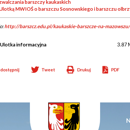
zwalczania barszczy kaukaskich
Ulotką MWIOŚ o barszczu Sosnowskiego i barszczu olbr
o:
Will
http://barszcz.edu.pl/kaukaskie-barszcze-na-mazowszu/
open
in
Ulotka informacyjna
3.87
new
window
dostępnij
Tweet
Drukuj
PDF
Will
open
in
new
window
N