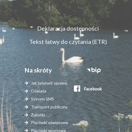
Menu
Deklaracja dostępności
dostępność
Tekst łatwy do czytania (ETR)
Na skróty
Stopka
serwisy
Jak załatwić sprawę
zewnętrzne
Oświata
System SMS
Transport publiczny
Zabytki
Placówki oświatowe
Placówki sportowe