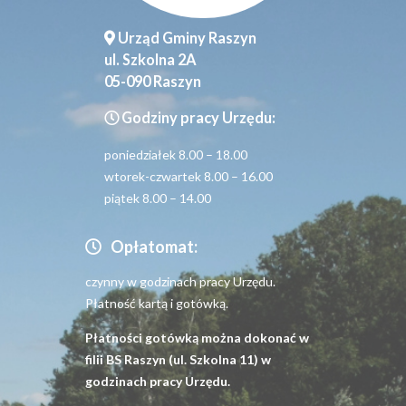
Urząd Gminy Raszyn
ul. Szkolna 2A
05-090 Raszyn
Godziny pracy Urzędu:
poniedziałek 8.00 – 18.00
wtorek-czwartek 8.00 – 16.00
piątek 8.00 – 14.00
Opłatomat:
czynny w godzinach pracy Urzędu.
Płatność kartą i gotówką.
Płatności gotówką można dokonać w
filii BS Raszyn (ul. Szkolna 11) w
godzinach pracy Urzędu.