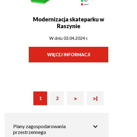
Modernizacja skateparku w
Raszynie
W dniu 03.04.2024 r.
WIĘCEJ INFORMACJI
Następna
Ostatnia
Bieżąca
>
>I
Stronicowanie
1
2
Strona
strona
strona
strona
Główna
Plany zagospodarowania
nawigacja
przestrzennego