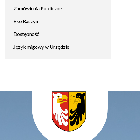
Zamówienia Publiczne
Will
open
Eko Raszyn
in
new
Dostępność
window
Język migowy w Urzędzie