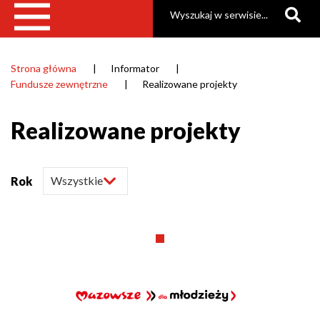
Szukaj
Strona główna
Informator
Ścieżka
Fundusze zewnętrzne
Realizowane projekty
nawigacyjna
Realizowane projekty
Rok