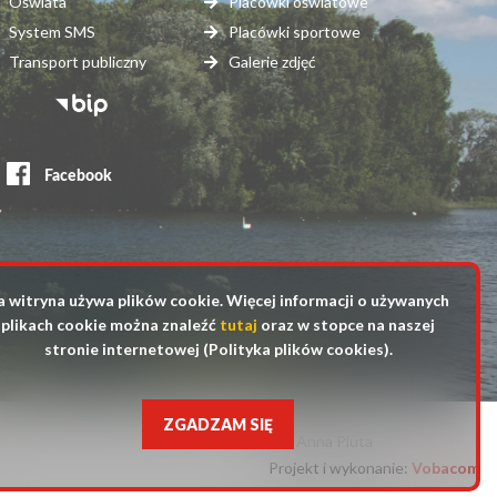
Oświata
Placówki oświatowe
System SMS
Placówki sportowe
Transport publiczny
Galerie zdjęć
topka
erwisy
ewnętrzne
a witryna używa plików cookie. Więcej informacji o używanych
plikach cookie można znaleźć
tutaj
oraz w stopce na naszej
stronie internetowej (Polityka plików cookies).
ZGADZAM SIĘ
fot. Anna Pluta
Projekt i wykonanie:
Will
Vobacom
open