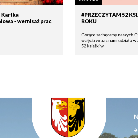
tne
a Kartka
#PRZECZYTAM 52 KSI
owa - wernisaż prac
ROKU
acje
ądowe
h
Gorąco zachęcamy naszych C
wzięcia wraz z nami udziału w
52 książki w
ki
cje
e
N