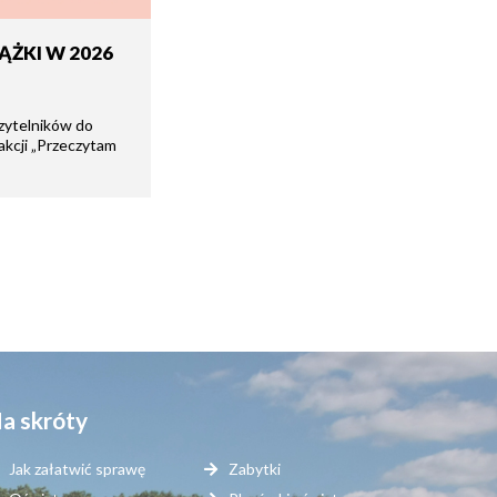
ĄŻKI W 2026
zytelników do
 akcji „Przeczytam
a skróty
Jak załatwić sprawę
Zabytki