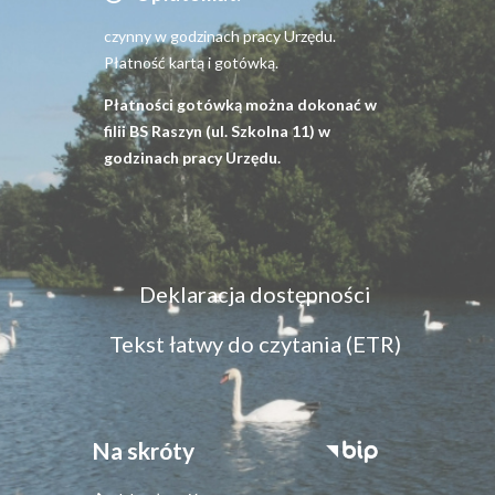
czynny w godzinach pracy Urzędu.
Płatność kartą i gotówką.
Płatności gotówką można dokonać w
filii BS Raszyn (ul. Szkolna 11) w
godzinach pracy Urzędu.
Menu
Deklaracja dostępności
dostępność
Tekst łatwy do czytania (ETR)
Na skróty
Stopka