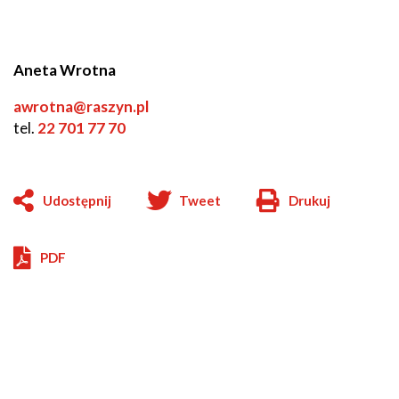
Aneta Wrotna
awrotna@raszyn.pl
tel.
22 701 77 70
Udostępnij
Tweet
Drukuj
Will
open
in
PDF
new
window