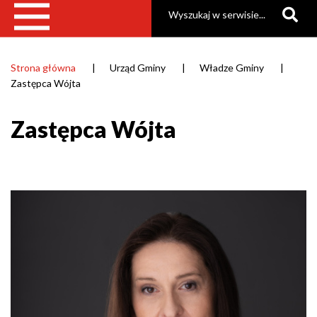
Szukaj
Strona główna
Urząd Gminy
Władze Gminy
Ścieżka
Zastępca Wójta
nawigacyjna
Zastępca Wójta