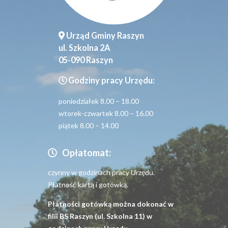
Urząd Gminy Raszyn
ul. Szkolna 2A
05-090 Raszyn
Godziny pracy Urzędu:
poniedziałek 8.00 – 18.00
wtorek-czwartek 8.00 – 16.00
piątek 8.00 – 14.00
Opłatomat:
czynny w godzinach pracy Urzędu.
Płatność kartą i gotówką.
Płatności gotówką można dokonać w
filii BS Raszyn (ul. Szkolna 11) w