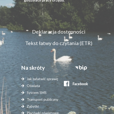
godzinach pracy Urzędu.
Menu
Deklaracja dostępności
dostępność
Tekst łatwy do czytania (ETR)
Na skróty
Stopka
serwisy
Jak załatwić sprawę
zewnętrzne
Oświata
System SMS
Transport publiczny
Zabytki
Placówki oświatowe