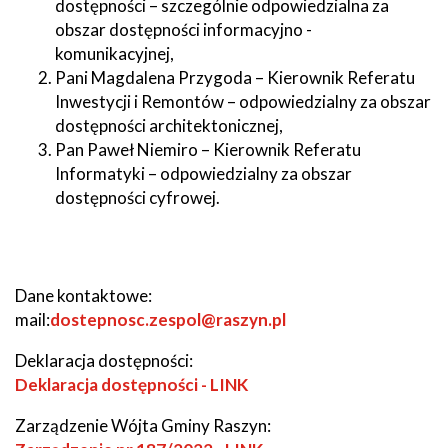
dostępności – szczególnie odpowiedzialna za
obszar dostępności informacyjno -
komunikacyjnej,
Pani Magdalena Przygoda – Kierownik Referatu
Inwestycji i Remontów – odpowiedzialny za obszar
dostępności architektonicznej,
Pan Paweł Niemiro – Kierownik Referatu
Informatyki – odpowiedzialny za obszar
dostępności cyfrowej.
Dane kontaktowe:
mail:
dostepnosc.zespol@raszyn.pl
Deklaracja dostępności:
Will
Deklaracja dostępności - LINK
open
Zarządzenie Wójta Gminy Raszyn:
in