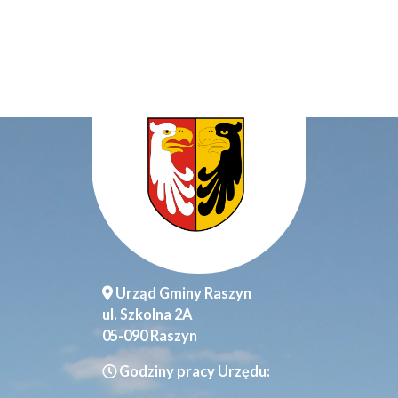
Urząd Gminy Raszyn
ul. Szkolna 2A
05-090 Raszyn
Godziny pracy Urzędu: