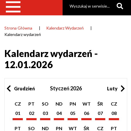
Szukaj
Strona Główna
Kalendarz Wydarzeń
Ścieżka
Kalendarz wydarzeń
nawigacyjna
Kalendarz wydarzeń -
12.01.2026
Styczeń 2026
Grudzień
Luty
Pokaż
Pokaż
Pokaż
Pokaż
Pokaż
Pokaż
Pokaż
Pokaż
CZ
PT
SO
ND
PN
WT
ŚR
CZ
listę
listę
listę
listę
listę
listę
listę
listę
wydarzeń
wydarzeń
wydarzeń
wydarzeń
wydarzeń
wydarzeń
wydarzeń
wydarzeń
01
02
03
04
05
06
07
08
z
z
z
z
z
z
z
z
Styczeń
Styczeń
Styczeń
Styczeń
Styczeń
Styczeń
Styczeń
Styczeń
dnia:
dnia:
dnia:
dnia:
dnia:
dnia:
dnia:
dnia:
2026
2026
2026
2026
2026
2026
2026
2026
Pokaż
Pokaż
Pokaż
Pokaż
Pokaż
Pokaż
Pokaż
Pokaż
PT
SO
ND
PN
WT
ŚR
CZ
PT
listę
listę
listę
listę
listę
listę
listę
listę