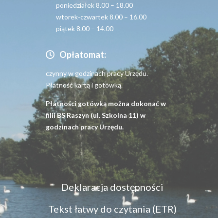
poniedziałek 8.00 – 18.00
wtorek-czwartek 8.00 – 16.00
piątek 8.00 – 14.00
Opłatomat:
czynny w godzinach pracy Urzędu.
Płatność kartą i gotówką.
Płatności gotówką można dokonać w
filii BS Raszyn (ul. Szkolna 11) w
godzinach pracy Urzędu.
Menu
Deklaracja dostępności
dostępność
Tekst łatwy do czytania (ETR)