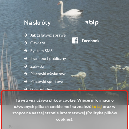
Na skróty
Stopka
serwisy
Jak załatwić sprawę
zewnętrzne
Oświata
System SMS
Transport publiczny
Zabytki
Placówki oświatowe
Placówki sportowe
Galerie zdjęć
Ta witryna używa plików cookie. Więcej informacji o
używanych plikach cookie można znaleźć
tutaj
oraz w
stopce na naszej stronie internetowej (Polityka plików
© 2025 Urząd Gminy Raszyn
cookies).
Polityka
Mapa
Polityka plików