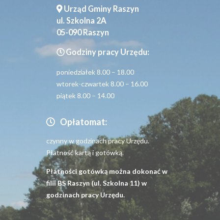
Urząd Gminy Raszyn
ul. Szkolna 2A
05-090 Raszyn
Godziny pracy Urzędu:
poniedziałek 8.00 – 18.00
wtorek-czwartek 8.00 – 16.00
piątek 8.00 – 14.00
Opłatomat:
czynny w godzinach pracy Urzędu.
Płatność kartą i gotówką.
Płatności gotówką można dokonać w
filii BS Raszyn (ul. Szkolna 11) w
godzinach pracy Urzędu.