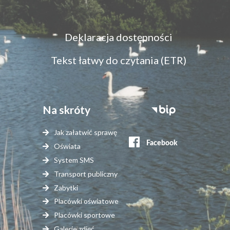
Menu
Deklaracja dostępności
dostępność
Tekst łatwy do czytania (ETR)
Na skróty
Stopka
serwisy
Jak załatwić sprawę
zewnętrzne
Oświata
System SMS
Transport publiczny
Zabytki
Placówki oświatowe
Placówki sportowe
Galerie zdjęć