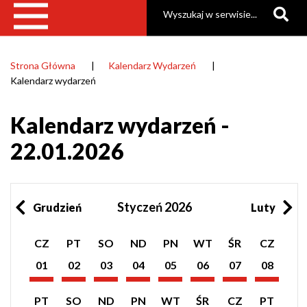
Szukaj
Strona Główna
Kalendarz Wydarzeń
Ścieżka
Kalendarz wydarzeń
nawigacyjna
Kalendarz wydarzeń -
22.01.2026
Styczeń 2026
Grudzień
Luty
Pokaż
Pokaż
Pokaż
Pokaż
Pokaż
Pokaż
Pokaż
Pokaż
CZ
PT
SO
ND
PN
WT
ŚR
CZ
listę
listę
listę
listę
listę
listę
listę
listę
wydarzeń
wydarzeń
wydarzeń
wydarzeń
wydarzeń
wydarzeń
wydarzeń
wydarzeń
01
02
03
04
05
06
07
08
z
z
z
z
z
z
z
z
Styczeń
Styczeń
Styczeń
Styczeń
Styczeń
Styczeń
Styczeń
Styczeń
dnia:
dnia:
dnia:
dnia:
dnia:
dnia:
dnia:
dnia:
2026
2026
2026
2026
2026
2026
2026
2026
Pokaż
Pokaż
Pokaż
Pokaż
Pokaż
Pokaż
Pokaż
Pokaż
PT
SO
ND
PN
WT
ŚR
CZ
PT
listę
listę
listę
listę
listę
listę
listę
listę