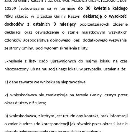
zasobu Gminy Raszyn
( Dz. Urz. Woj. Mazow.z dn.24.12.2020r., poz.
13259 )
zobowiązane są w terminie
do 30 kwietnia każdego
roku
składać w Urzędzie Gminy Raszyn
deklarację o wysokości
dochodów z ostatnich 3 miesięcy
poprzedzających złożenie
deklaracji oraz oświadczenie o stanie majątkowym wszystkich
członków gospodarstwa domowego, bez dodatkowego wezwania
ze strony Gminy, pod rygorem skreślenia z listy.
Skreślenie z listy osób uprawnionych do najmu lokalu na czas
nieoznaczony lub najmu socjalnego lokalu w przypadku ustalenia, że:
1) dane zawarte we wniosku są nieprawdziwe;
2) wnioskodawca nie zamieszkuje na terenie Gminy
Raszyn
przez
okres dłuższy niż 2 lata;
3) wnioskodawca, z którym jest utrudniony kontakt, brak informacji
o zmianie adresu do korespondencji jak również przez okres 2 lat nie