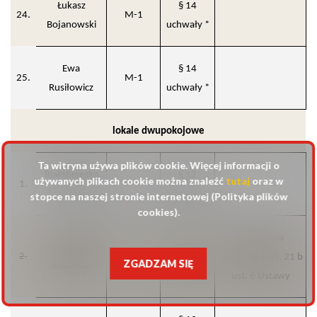
Łukasz
§ 14
24.
M-1
Bojanowski
uchwały *
Ewa
§ 14
25.
M-1
Rusiłowicz
uchwały *
lokale dwupokojowe
Ta witryna używa plików cookie. Więcej informacji o
Białobrzeska
§ 12
używanych plikach cookie można znaleźć
tutaj
oraz w
1.
M-2
Joanna
uchwały
stopce na naszej stronie internetowej (Polityka plików
cookies).
Nie spełnia
Chmieliński
§ 12
2.
M-2
warunków art. 21 b
ZGADZAM SIĘ
Sebastian
uchwały
ust. 6 Ustawy