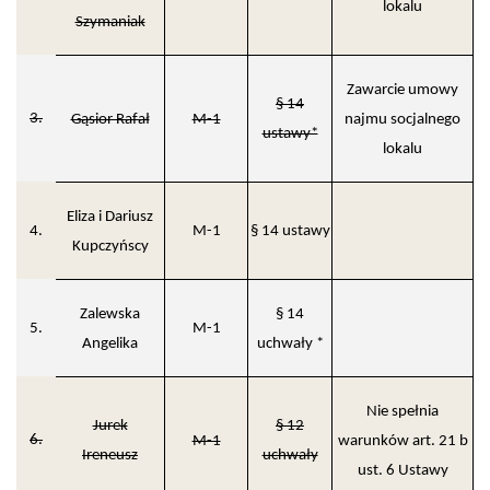
lokalu
Szymaniak
Zawarcie umowy
§ 14
3.
Gąsior Rafał
M-1
najmu socjalnego
ustawy*
lokalu
Eliza i Dariusz
4.
M-1
§ 14 ustawy
Kupczyńscy
Zalewska
§ 14
5.
M-1
Angelika
uchwały *
Nie spełnia
Jurek
§ 12
6.
M-1
warunków art. 21 b
Ireneusz
uchwały
ust. 6 Ustawy