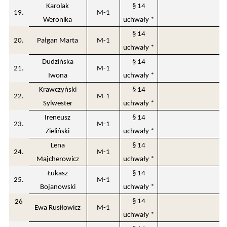
Karolak
§ 14
19.
M-1
Weronika
uchwały *
§ 14
20.
Pałgan Marta
M-1
uchwały *
Dudzińska
§ 14
21.
M-1
Iwona
uchwały *
Krawczyński
§ 14
22.
M-1
Sylwester
uchwały *
Ireneusz
§ 14
23.
M-1
Zieliński
uchwały *
Lena
§ 14
24.
M-1
Majcherowicz
uchwały *
Łukasz
§ 14
25.
M-1
Bojanowski
uchwały *
§ 14
26
Ewa Rusiłowicz
M-1
uchwały *