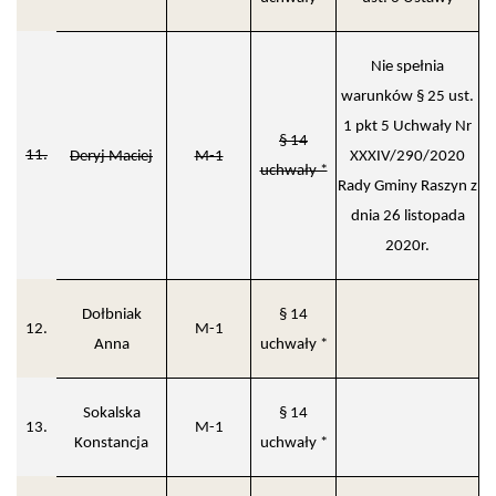
Nie spełnia
warunków § 25 ust.
1 pkt 5 Uchwały Nr
§ 14
11.
Deryj Maciej
M-1
XXXIV/290/2020
uchwały *
Rady Gminy Raszyn z
dnia 26 listopada
2020r.
Dołbniak
§ 14
12.
M-1
Anna
uchwały *
Sokalska
§ 14
13.
M-1
Konstancja
uchwały *