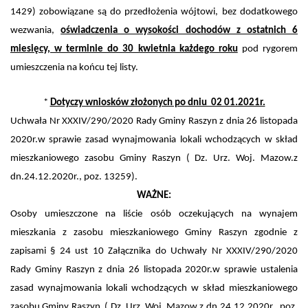
1429) zobowiązane są do przedłożenia wójtowi, bez dodatkowego
wezwania,
oświadczenia o wysokości dochodów z ostatnich 6
miesięcy, w terminie do 30 kwietnia każdego roku
pod rygorem
umieszczenia na końcu tej listy.
*
Dotyczy wniosków złożonych po dniu 02 01.2021r.
Uchwała Nr XXXIV/290/2020 Rady Gminy Raszyn z dnia 26 listopada
2020r.
w sprawie zasad wynajmowania lokali wchodzących w skład
mieszkaniowego zasobu Gminy Raszyn
( Dz. Urz. Woj. Mazow.z
dn.24.12.2020r., poz. 13259).
WAŻNE:
Osoby umieszczone na liście osób oczekujących na wynajem
mieszkania z zasobu mieszkaniowego Gminy Raszyn zgodnie z
zapisami § 24 ust 10 Załącznika do Uchwały Nr XXXIV/290/2020
Rady Gminy Raszyn z dnia 26 listopada 2020r.
w sprawie ustalenia
zasad wynajmowania lokali wchodzących w skład mieszkaniowego
zasobu Gminy Raszyn
( Dz. Urz. Woj. Mazow.z dn.24.12.2020r., poz.