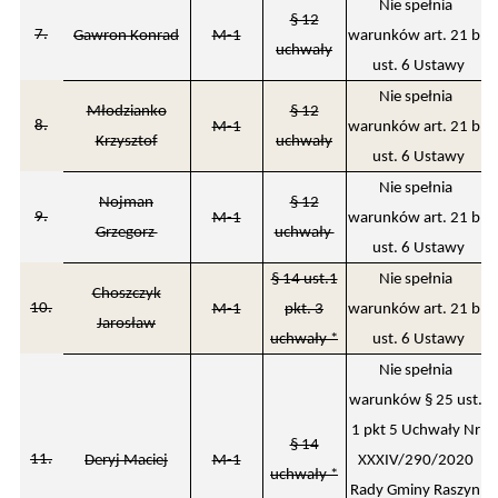
Nie spełnia
§ 12
7.
Gawron Konrad
M-1
warunków art. 21 b
uchwały
ust. 6 Ustawy
Nie spełnia
Młodzianko
§ 12
8.
M-1
warunków art. 21 b
Krzysztof
uchwały
ust. 6 Ustawy
Nie spełnia
Nojman
§ 12
9.
M-1
warunków art. 21 b
Grzegorz
uchwały
ust. 6 Ustawy
§ 14 ust.1
Nie spełnia
Choszczyk
10.
M-1
pkt. 3
warunków art. 21 b
Jarosław
uchwały *
ust. 6 Ustawy
Nie spełnia
warunków § 25 ust.
1 pkt 5 Uchwały Nr
§ 14
11.
Deryj Maciej
M-1
XXXIV/290/2020
uchwały *
Rady Gminy Raszyn