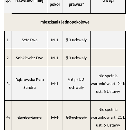
Lp.
Nazwisko i Imię
Uwagi
pokoi
prawna*
mieszkania jednopokojowe
1.
Seta Ewa
M-1
§ 3 uchwały
2.
Sobkiewicz Ewa
M-1
§ 3 uchwały
Nie spełnia
Dąbrowska Pyra
§ 6 pkt. 3
3.
M-1
warunków art. 21 b
Sandra
uchwały
ust. 6 Ustawy
Nie spełnia
4.
Zaręba Karina
M-1
§ 3 uchwały
warunków art. 21 b
ust. 6 Ustawy