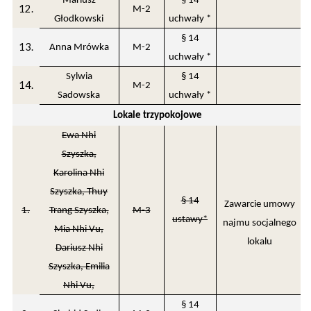
Mariusz
§ 14
12.
M-2
Głodkowski
uchwały *
§ 14
13.
Anna Mrówka
M-2
uchwały *
Sylwia
§ 14
14.
M-2
Sadowska
uchwały *
Lokale trzypokojowe
Ewa Nhi
Szyszka,
Karolina Nhi
Szyszka, Thuy
§ 14
Zawarcie umowy
1.
Trang Szyszka,
M-3
ustawy*
najmu socjalnego
Mia Nhi Vu,
lokalu
Dariusz Nhi
Szyszka, Emilia
Nhi Vu,
§ 14