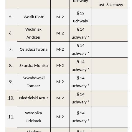
uchwały
ust. 6 Ustawy
§ 12
5.
Wosik Piotr
M-2
uchwały
Wichniak
§ 14
6.
M-2
Andrzej
uchwały *
§ 14
7.
Osiadacz Iwona
M-2
uchwały *
§ 14
8.
Skurska Monika
M-2
uchwały *
Szwabowski
§ 14
9.
M-2
Tomasz
uchwały *
§ 14
10.
Niedzielski Artur
M-2
uchwały *
Weronika
§ 14
11.
M-2
Odzimek
uchwały *