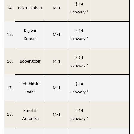
§ 14
14.
Pekrul Robert
M-1
uchwały *
Klęczar
§ 14
15.
M-1
Konrad
uchwały *
§ 14
16.
Bober Józef
M-1
uchwały *
Tołubiński
§ 14
17.
M-1
Rafał
uchwały *
Karolak
§ 14
18.
M-1
Weronika
uchwały *