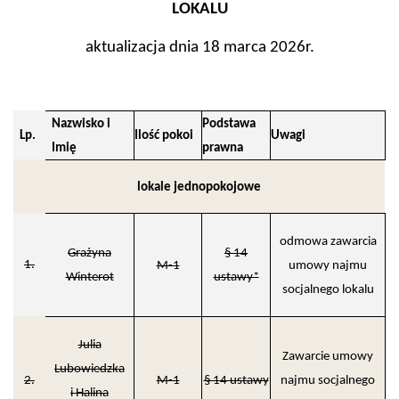
LOKALU
aktualizacja dnia 18 marca 2026r.
Nazwisko i
Podstawa
Lp.
Ilość pokoi
Uwagi
Imię
prawna
lokale jednopokojowe
odmowa zawarcia
Grażyna
§ 14
1.
M-1
umowy najmu
Winterot
ustawy*
socjalnego lokalu
Julia
Zawarcie umowy
Lubowiedzka
2.
M-1
§ 14 ustawy
najmu socjalnego
i Halina