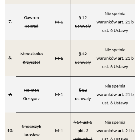
Nie spełnia
Gawron
§ 12
7.
M-1
warunków art. 21 b
Konrad
uchwały
ust. 6 Ustawy
Nie spełnia
Młodzianko
§ 12
8.
M-1
warunków art. 21 b
Krzysztof
uchwały
ust. 6 Ustawy
Nie spełnia
Nojman
§ 12
9.
M-1
warunków art. 21 b
Grzegorz
uchwały
ust. 6 Ustawy
§ 14 ust.1
Nie spełnia
Choszczyk
10.
M-1
pkt. 3
warunków art. 21 b
Jarosław
uchwały *
ust. 6 Ustawy