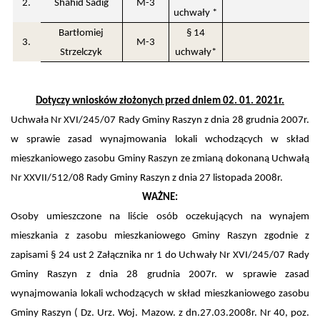
2.
Shahid Sadig
M-3
uchwały *
Bartłomiej
§ 14
3.
M-3
Strzelczyk
uchwały*
Dotyczy wniosków złożonych przed dniem 02. 01. 2021r.
Uchwała Nr XVI/245/07 Rady Gminy Raszyn z dnia 28 grudnia 2007r.
w sprawie zasad wynajmowania lokali wchodzących w skład
mieszkaniowego zasobu Gminy Raszyn ze zmianą dokonaną Uchwałą
Nr XXVII/512/08 Rady Gminy Raszyn z dnia 27 listopada 2008r.
WAŻNE:
Osoby umieszczone na liście osób oczekujących na wynajem
mieszkania z zasobu mieszkaniowego Gminy Raszyn zgodnie z
zapisami § 24 ust 2 Załącznika nr 1 do Uchwały Nr XVI/245/07 Rady
Gminy Raszyn z dnia 28 grudnia 2007r. w sprawie zasad
wynajmowania lokali wchodzących w skład mieszkaniowego zasobu
Gminy Raszyn ( Dz. Urz. Woj. Mazow. z dn.27.03.2008r. Nr 40, poz.