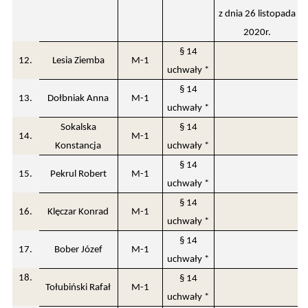
z dnia 26 listopada
2020r.
§ 14
12.
Lesia Ziemba
M-1
uchwały *
§ 14
13.
Dołbniak Anna
M-1
uchwały *
Sokalska
§ 14
14.
M-1
Konstancja
uchwały *
§ 14
15.
Pekrul Robert
M-1
uchwały *
§ 14
16.
Klęczar Konrad
M-1
uchwały *
§ 14
17.
Bober Józef
M-1
uchwały *
18.
§ 14
Tołubiński Rafał
M-1
uchwały *