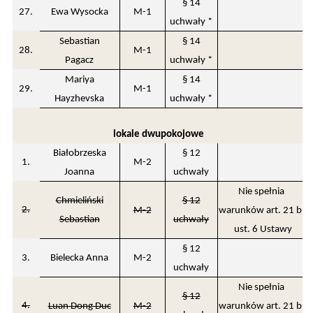
§ 14
27.
Ewa Wysocka
M-1
uchwały *
Sebastian
§ 14
28.
M-1
Pagacz
uchwały *
Mariya
§ 14
29.
M-1
Hayzhevska
uchwały *
lokale dwupokojowe
Białobrzeska
§ 12
1.
M-2
Joanna
uchwały
Nie spełnia
Chmieliński
§ 12
2.
M-2
warunków art. 21 b
Sebastian
uchwały
ust. 6 Ustawy
§ 12
3.
Bielecka Anna
M-2
uchwały
Nie spełnia
§ 12
4.
Luan Dong Duc
M-2
warunków art. 21 b