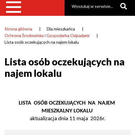
Szukaj
Strona główna
Dla mieszkańca
Ścieżka
Ochrona Środowiska i Gospodarka Odpadami
nawigacyjna
Lista osób oczekujących na najem lokalu
Lista osób oczekujących na
najem lokalu
LISTA OSÓB OCZEKUJĄCYCH NA NAJEM
MIESZKALNY LOKALU
aktualizacja dnia 11 maja 2026r.