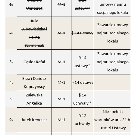
Grażyna
§ 14
1.
M-1
umowy najmu
Winterot
ustawy*
socjalnego lokalu
Julia
Zawarcie umowy
Lubowiedzka i
2.
M-1
§ 14 ustawy
najmu socjalnego
Halina
lokalu
Szymaniak
Zawarcie umowy
§ 14
3.
Gąsior Rafał
M-1
najmu socjalnego
ustawy*
lokalu
Eliza i Dariusz
4.
M-1
§ 14 ustawy
Kupczyńscy
Zalewska
§ 14
5.
M-1
Angelika
uchwały *
Nie spełnia
§ 12
6.
Jurek Ireneusz
M-1
warunków art. 21 b
uchwały
ust. 6 Ustawy