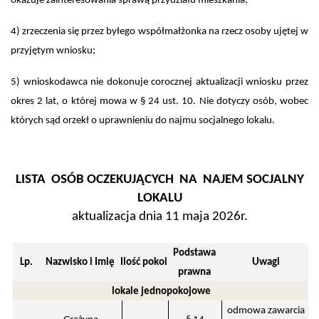
okazuje zainteresowania sprawą przydziału mieszkania;
4) zrzeczenia się przez byłego współmałżonka na rzecz osoby ujętej w
przyjętym wniosku;
5) wnioskodawca nie dokonuje corocznej aktualizacji wniosku przez
okres 2 lat, o której mowa w § 24 ust. 10. Nie dotyczy osób, wobec
których sąd orzekł o uprawnieniu do najmu socjalnego lokalu.
LISTA OSÓB OCZEKUJĄCYCH NA NAJEM SOCJALNY
LOKALU
aktualizacja dnia 11 maja 2026r.
Podstawa
Lp.
Nazwisko i Imię
Ilość pokoi
Uwagi
prawna
lokale jednopokojowe
odmowa zawarcia