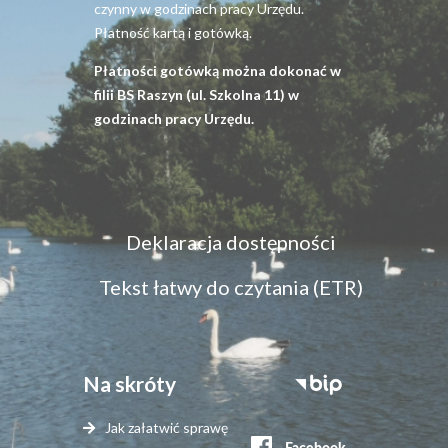
czynny w godzinach pracy Urzędu.
Płatność kartą i gotówką.
Płatności gotówką można dokonać w
filii BS Raszyn (ul. Szkolna 11) w
godzinach pracy Urzędu.
Menu
Deklaracja dostępności
dostępność
Tekst łatwy do czytania (ETR)
Na skróty
Stopka
serwisy
Jak załatwić sprawę