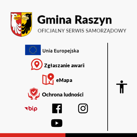
Kalendarz
Przejdź
Przejdź
Przejdź
Przejdź
do
do
do
do
wydarzeń
menu
treści
wyszukiwarki
stopki
głównego
-
16.01.2026
|
Menu
top
Gmina
Zgłaszanie awarii
Raszyn
eMapa
Display
blok
z
ustawi
dostęp