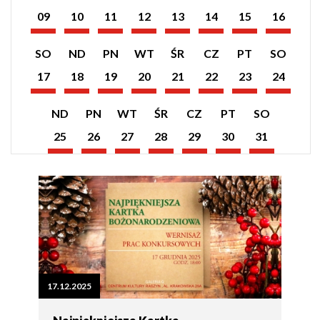
wydarzeń
wydarzeń
wydarzeń
wydarzeń
wydarzeń
wydarzeń
wydarzeń
wydarzeń
09
10
11
12
13
14
15
16
z
z
z
z
z
z
z
z
Styczeń
Styczeń
Styczeń
Styczeń
Styczeń
Styczeń
Styczeń
Styczeń
dnia:
dnia:
dnia:
dnia:
dnia:
dnia:
dnia:
dnia:
2026
2026
2026
2026
2026
2026
2026
2026
Pokaż
Pokaż
Pokaż
Pokaż
Pokaż
Pokaż
Pokaż
Pokaż
SO
ND
PN
WT
ŚR
CZ
PT
SO
listę
listę
listę
listę
listę
listę
listę
listę
wydarzeń
wydarzeń
wydarzeń
wydarzeń
wydarzeń
wydarzeń
wydarzeń
wydarzeń
17
18
19
20
21
22
23
24
z
z
z
z
z
z
z
z
Styczeń
Styczeń
Styczeń
Styczeń
Styczeń
Styczeń
Styczeń
Styczeń
dnia:
dnia:
dnia:
dnia:
dnia:
dnia:
dnia:
dnia:
2026
2026
2026
2026
2026
2026
2026
2026
Pokaż
Pokaż
Pokaż
Pokaż
Pokaż
Pokaż
Pokaż
ND
PN
WT
ŚR
CZ
PT
SO
listę
listę
listę
listę
listę
listę
listę
wydarzeń
wydarzeń
wydarzeń
wydarzeń
wydarzeń
wydarzeń
wydarzeń
25
26
27
28
29
30
31
z
z
z
z
z
z
z
Styczeń
Styczeń
Styczeń
Styczeń
Styczeń
Styczeń
Styczeń
dnia:
dnia:
dnia:
dnia:
dnia:
dnia:
dnia:
2026
2026
2026
2026
2026
2026
2026
17.12.2025