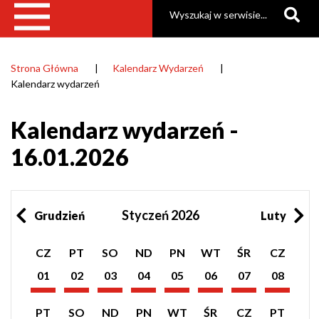
Szukaj
Strona Główna
Kalendarz Wydarzeń
Ścieżka
Kalendarz wydarzeń
nawigacyjna
Kalendarz wydarzeń -
16.01.2026
Styczeń 2026
Grudzień
Luty
Pokaż
Pokaż
Pokaż
Pokaż
Pokaż
Pokaż
Pokaż
Pokaż
CZ
PT
SO
ND
PN
WT
ŚR
CZ
listę
listę
listę
listę
listę
listę
listę
listę
wydarzeń
wydarzeń
wydarzeń
wydarzeń
wydarzeń
wydarzeń
wydarzeń
wydarzeń
01
02
03
04
05
06
07
08
z
z
z
z
z
z
z
z
Styczeń
Styczeń
Styczeń
Styczeń
Styczeń
Styczeń
Styczeń
Styczeń
dnia:
dnia:
dnia:
dnia:
dnia:
dnia:
dnia:
dnia:
2026
2026
2026
2026
2026
2026
2026
2026
Pokaż
Pokaż
Pokaż
Pokaż
Pokaż
Pokaż
Pokaż
Pokaż
PT
SO
ND
PN
WT
ŚR
CZ
PT
listę
listę
listę
listę
listę
listę
listę
listę