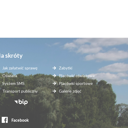
a skróty
Jak załatwić sprawę
Zabytki
Oświata
Placówki oświatowe
System SMS
Placówki sportowe
Transport publiczny
Galerie zdjęć
topka
erwisy
ewnętrzne