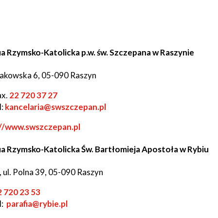
a
Struktura
Sołectwa
organizacyjna
ia Rzymsko-Katolicka p.w. św. Szczepana w Raszynie
Statut
Jak
Gminy
załatwić
sprawę
ki
rakowska 6, 05-090 Raszyn
owe
Will
Zarządzenia
ax.
22 720 37 27
open
Wójta
Zarządzenia
in
Wójta
l:
kancelaria@swszczepan.pl
je
new
window
://www.swszczepan.pl
ki
ia Rzymsko-Katolicka Św. Bartłomieja Apostoła w Rybiu
ńcze
, ul. Polna 39, 05-090 Raszyn
ow
ki
we
2 720 23 53
l:
parafia@rybie.pl
ki