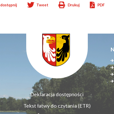
dostępnij
Tweet
Drukuj
PDF
Will
ow
open
in
new
window
N
Menu
Deklaracja dostępności
S
dostępność
s
Tekst łatwy do czytania (ETR)
z