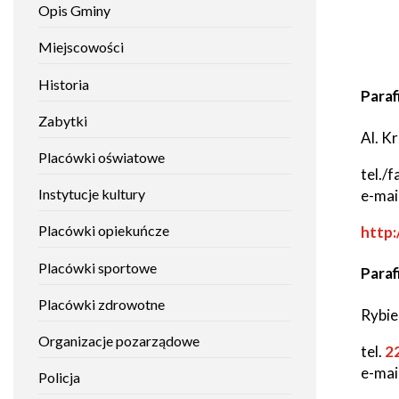
Opis Gminy
Mieszkańca
nawigacja
Gminy
Histori
Raszyn
Miejscowości
Studium
uwarunkowań
i
Zabytki
Historia
Raszyński
kierunków
Paraf
Bilet
zagospodarowania
Metropolitalny
przestrzennego
Zabytki
Placów
Al. K
oświat
Placówki oświatowe
Gospodarka
Fundusze
tel./f
odpadami
zewnętrzne
Instytucje kultury
e-mai
Instytuc
kultury
Placówki opiekuńcze
Will
http
Podatki,
Nieodpłatna
opłaty
Pomoc
open
lokalne
Prawna
Placów
Placówki sportowe
Paraf
in
alkohole i
dla
opieku
podatek
mieszkańców
new
Placówki zdrowotne
akcyzowy
Gminy
Rybie
wind
Raszyn
Placów
Organizacje pozarządowe
sporto
tel.
2
Transport
lokalny
Tablica
e-mai
Policja
ogłoszeń
Placów