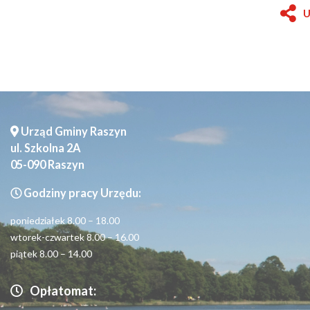
new
U
wind
Seniorzy
Urząd Gminy Raszyn
ul. Szkolna 2A
05-090 Raszyn
Godziny pracy Urzędu:
poniedziałek 8.00 – 18.00
wtorek-czwartek 8.00 – 16.00
piątek 8.00 – 14.00
Opłatomat: