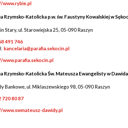
//www.rybie.pl
tne
ia Rzymsko-Katolicka p.w. św. Faustyny Kowalskiej w Sękoc
acje
ądowe
in Stary, ul. Starowiejska 25, 05-090 Raszyn
ow
68 491 746
l:
kancelaria@parafia.sekocin.pl
ki
//www.parafia.sekocin.pl
ia Rzymsko-Katolicka Św. Mateusza Ewangelisty w Dawid
y Bankowe, ul. Miklaszewskiego 98, 05-090 Raszyn
ow
cje
2 720 80 87
e
://www.swmateusz-dawidy.pl