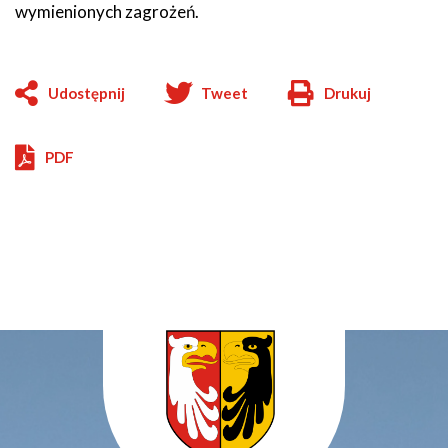
wymienionych zagrożeń.
Udostępnij
Tweet
Drukuj
Will
open
in
PDF
new
window