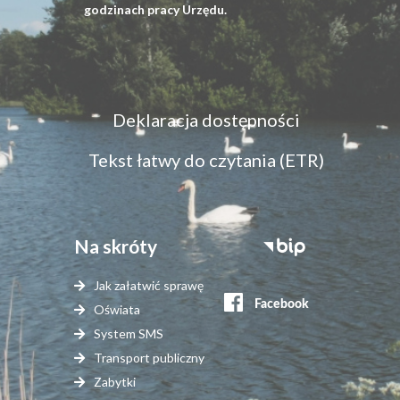
godzinach pracy Urzędu.
Menu
Deklaracja dostępności
dostępność
Tekst łatwy do czytania (ETR)
Na skróty
Stopka
serwisy
Jak załatwić sprawę
zewnętrzne
Oświata
System SMS
Transport publiczny
Zabytki