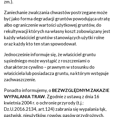
zm.).
Zaniechanie zwalczania chwastów postrzegane może
być jako forma degradacji gruntów powodująca utratę
albo ograniczenie wartości użytkowej gruntów, do
rekultywacji których na własny koszt zobowiązany jest
każdy właściciel gruntów stanowiących użytki rolne
oraz każdy kto ten stan spowodował.
Jednocześnie informuje się, że właściciel gruntu
sąsiedniego może wystąpić z roszczeniami o
charakterze cywilno – prawnym w stosunku do
właściciela lub posiadacza gruntu, na którym wstępuje
zachwaszczenie.
Ponadto informujemy, o
BEZWZGLĘDNYM ZAKAZIE
WYPALANIA TRAW
. Zgodnie z ustawą z dnia 16
kwietnia 2004 r. o ochronie przyrody (t.j.:
Dz.U.2016.2134, art.124) zabrania się wypalania łąk,
pastwisk, nieużytków, rowów, pasów przydrożnych,