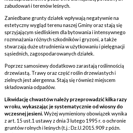
zabudowań i terenów leśnych.
Zaniedbane grunty działek wpływają negatywnie na
estetyczny wygląd terenu naszej Gminy oraz stają się
sprzyjającym siedliskiem dla bytowania i intensywnego
rozmnażania różnych szkodników i gryzoni, a także
stwarzają duże utrudnienia w użytkowaniu i pielęgnacji
sąsiednich, zagospodarowanych działek.
Poprzez samosiewy dodatkowo zarastają roślinnością
drzewiastą. Trawy oraz część roślin drzewiastych i
zielnych jest alergenna. Stają się również miejscem
składowania odpadów.
Likwidację chwastów należy przeprowadzić kilka razy
w roku, wykaszając je systematycznie od wiosny do
wczesnej jesieni.
Wyżej wymieniony obowiązek wynika
z art. 15 ust.1 ustawy z dnia 3 lutego 1995 r. o ochronie
gruntów rolnych i leśnych (t.j.: Dz.U.2015.909 z późn.