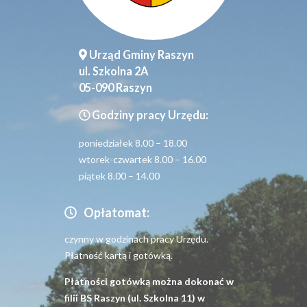
Urząd Gminy Raszyn
ul. Szkolna 2A
05-090 Raszyn
Godziny pracy Urzędu:
poniedziałek 8.00 – 18.00
wtorek-czwartek 8.00 – 16.00
piątek 8.00 – 14.00
Opłatomat:
czynny w godzinach pracy Urzędu.
Płatność kartą i gotówką.
Płatności gotówką można dokonać w
filii BS Raszyn (ul. Szkolna 11) w