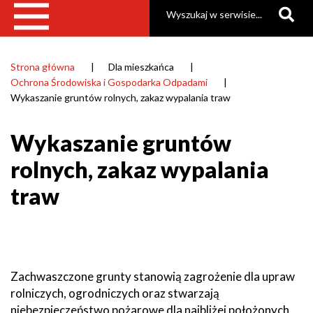
Szukaj
Strona główna
Dla mieszkańca
Ścieżka
Ochrona Środowiska i Gospodarka Odpadami
nawigacyjna
Wykaszanie gruntów rolnych, zakaz wypalania traw
Wykaszanie gruntów
rolnych, zakaz wypalania
traw
Zachwaszczone grunty stanowią zagrożenie dla upraw
rolniczych, ogrodniczych oraz stwarzają
niebezpieczeństwo pożarowe dla najbliżej położonych