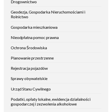
Drogownictwo
socjalnego
załatwić
z
sprawę
zasobu
Geodezja, Gospodarka Nieruchomościami i
mieszkaniowego
Rolnictwo
gminy
Raszyn
Gospodarka mieszkaniowa
Nieodpłatna pomoc prawna
Ochrona Środowiska
Planowanie przestrzenne
Rejestracja pojazdów
Sprawy obywatelskie
Urząd Stanu Cywilnego
Podatki, opłaty lokalne, ewidencja działalności
gospodarczej i zezwolenia alkoholowe