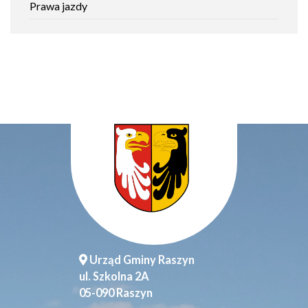
Prawa jazdy
Urząd Gminy Raszyn
ul. Szkolna 2A
05-090 Raszyn