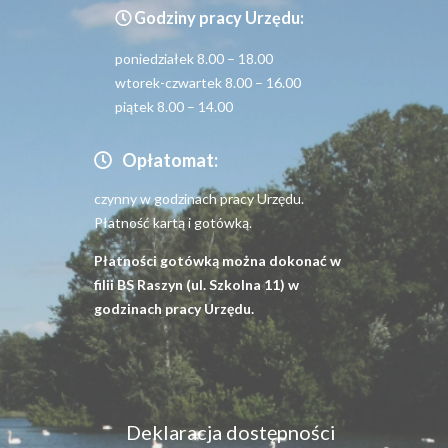
Godziny pracy Urzędu:
poniedziałek 8.00 – 18.00
wtorek-czwartek 8.00 – 16.00
piątek 8.00 – 14.00
Opłatomat:
czynny w godzinach pracy Urzędu.
Płatność kartą i gotówką.
Płatności gotówką można dokonać w
filii BS Raszyn (ul. Szkolna 11) w
godzinach pracy Urzędu.
Menu
Deklaracja dostępności
dostępność