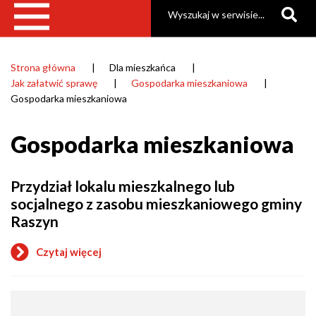
Szukaj
Strona główna
Dla mieszkańca
Ścieżka
Jak załatwić sprawę
Gospodarka mieszkaniowa
nawigacyjna
Gospodarka mieszkaniowa
Gospodarka mieszkaniowa
Przydział lokalu mieszkalnego lub
socjalnego z zasobu mieszkaniowego gminy
Raszyn
Czytaj więcej
o
Przydział
lokalu
mieszkalnego
lub
Jak