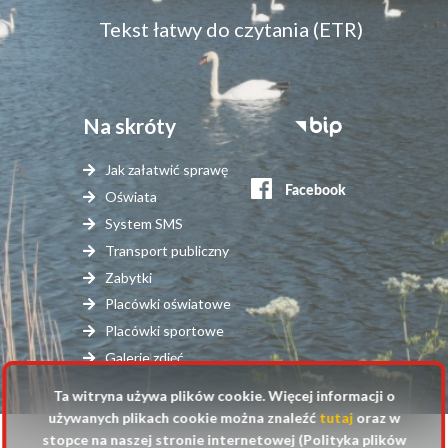
Tekst łatwy do czytania (ETR)
Na skróty
Stopka
serwisy
Jak załatwić sprawę
zewnętrzne
Oświata
System SMS
Transport publiczny
Zabytki
Placówki oświatowe
Placówki sportowe
Galerie zdjęć
Ta witryna używa plików cookie. Więcej informacji o
używanych plikach cookie można znaleźć
tutaj
oraz w
stopce na naszej stronie internetowej (Polityka plików