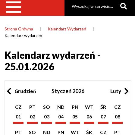
Szukaj
Strona Główna
Kalendarz Wydarzeń
Ścieżka
Kalendarz wydarzeń
nawigacyjna
Kalendarz wydarzeń -
25.01.2026
Styczeń 2026
Grudzień
Luty
Pokaż
Pokaż
Pokaż
Pokaż
Pokaż
Pokaż
Pokaż
Pokaż
CZ
PT
SO
ND
PN
WT
ŚR
CZ
listę
listę
listę
listę
listę
listę
listę
listę
wydarzeń
wydarzeń
wydarzeń
wydarzeń
wydarzeń
wydarzeń
wydarzeń
wydarzeń
01
02
03
04
05
06
07
08
z
z
z
z
z
z
z
z
Styczeń
Styczeń
Styczeń
Styczeń
Styczeń
Styczeń
Styczeń
Styczeń
dnia:
dnia:
dnia:
dnia:
dnia:
dnia:
dnia:
dnia:
2026
2026
2026
2026
2026
2026
2026
2026
Pokaż
Pokaż
Pokaż
Pokaż
Pokaż
Pokaż
Pokaż
Pokaż
PT
SO
ND
PN
WT
ŚR
CZ
PT
listę
listę
listę
listę
listę
listę
listę
listę