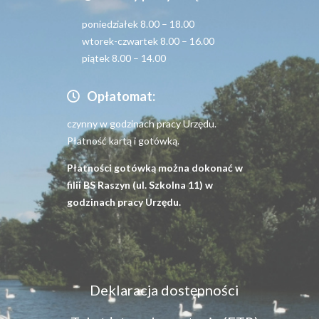
poniedziałek 8.00 – 18.00
wtorek-czwartek 8.00 – 16.00
piątek 8.00 – 14.00
Opłatomat:
czynny w godzinach pracy Urzędu.
Płatność kartą i gotówką.
Płatności gotówką można dokonać w
filii BS Raszyn (ul. Szkolna 11) w
godzinach pracy Urzędu.
Menu
Deklaracja dostępności
dostępność