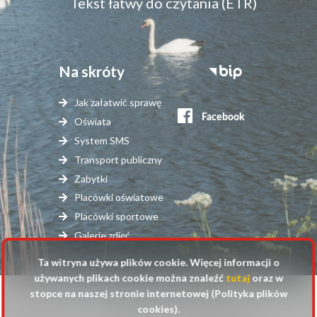
Tekst łatwy do czytania (ETR)
Na skróty
Stopka
serwisy
Jak załatwić sprawę
zewnętrzne
Oświata
System SMS
Transport publiczny
Zabytki
Placówki oświatowe
Placówki sportowe
Galerie zdjęć
Ta witryna używa plików cookie. Więcej informacji o
używanych plikach cookie można znaleźć
tutaj
oraz w
stopce na naszej stronie internetowej (Polityka plików
© 2025 Urząd Gminy Raszyn
cookies).