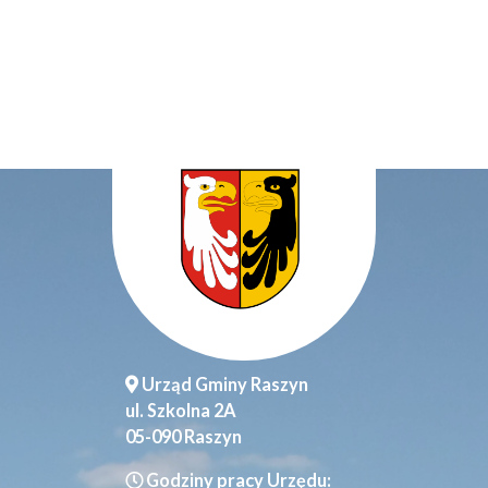
Urząd Gminy Raszyn
ul. Szkolna 2A
05-090 Raszyn
Godziny pracy Urzędu: