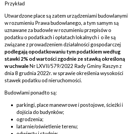
Przykład
Utwardzone place są zatem urządzeniami budowlanymi
w rozumieniu Prawa budowlanego, a tym samym są
uznawane za budowle w rozumieniu przepisów o
podatku o podatkach i opłatach lokalnych i o ile są
związane z prowadzeniem działalności gospodarczej
podlegają opodatkowaniu tym podatkiem według
stawki 2% od wartości zgodnie ze stawką określoną
w uchwale
Nr LXVII/579/2022 Rady Gminy Raszyn z
dnia 8 grudnia 2022r. w sprawie określenia wysokości
stawek podatku od nieruchomości.
Budowlami ponadto są:
parkingi, place manewrowe i postojowe, ścieżki i
dojścia do budynków;
ogrodzenia;
latarnie/oświetlenie terenu;
odwierty i studnie;