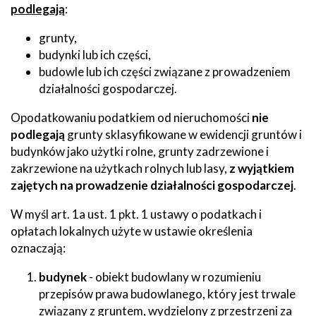
podlegają
:
grunty,
budynki lub ich części,
budowle lub ich części związane z prowadzeniem
działalności gospodarczej.
Opodatkowaniu podatkiem od nieruchomości
nie
podlegają
grunty sklasyfikowane w ewidencji gruntów i
budynków jako użytki rolne, grunty zadrzewione i
zakrzewione na użytkach rolnych lub lasy,
z wyjątkiem
zajętych na prowadzenie działalności gospodarczej
.
W myśl art. 1a ust. 1 pkt. 1 ustawy o podatkach i
opłatach lokalnych użyte w ustawie określenia
oznaczają:
budynek
- obiekt budowlany w rozumieniu
przepisów prawa budowlanego, który jest trwale
związany z gruntem, wydzielony z przestrzeni za