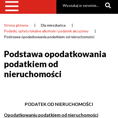
Szukaj
Strona główna
Dla mieszkańca
Ścieżka
Podatki, opłaty lokalne alkohole i podatek akcyzowy
nawigacyjna
Podstawa opodatkowania podatkiem od nieruchomości
Podstawa opodatkowania
podatkiem od
nieruchomości
PODATEK OD NIERUCHOMOŚCI
Opodatkowaniu podatkiem od nieruchomości