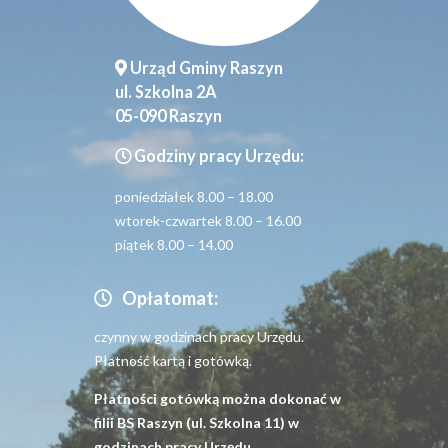
Urząd Gminy Raszyn
ul. Szkolna 2A
05-090 Raszyn
Godziny pracy Urzędu:
poniedziałek 8.00 – 18.00
wtorek-czwartek 8.00 – 16.00
piątek 8.00 – 14.00
Opłatomat:
czynny w godzinach pracy Urzędu.
Płatność kartą i gotówką.
Płatności gotówką można dokonać w
filii BS Raszyn (ul. Szkolna 11) w
godzinach pracy Urzędu.