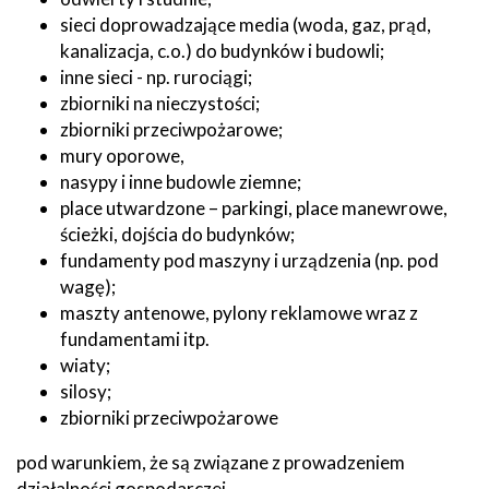
sieci doprowadzające media (woda, gaz, prąd,
kanalizacja, c.o.) do budynków i budowli;
inne sieci - np. rurociągi;
zbiorniki na nieczystości;
zbiorniki przeciwpożarowe;
mury oporowe,
nasypy i inne budowle ziemne;
place utwardzone – parkingi, place manewrowe,
ścieżki, dojścia do budynków;
fundamenty pod maszyny i urządzenia (np. pod
wagę);
maszty antenowe, pylony reklamowe wraz z
fundamentami itp.
wiaty;
silosy;
zbiorniki przeciwpożarowe
pod warunkiem, że są związane z prowadzeniem
działalności gospodarczej.