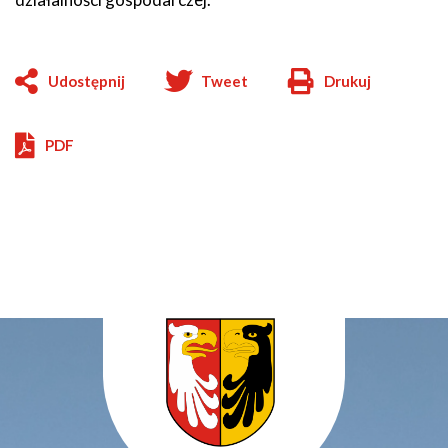
Udostępnij
Tweet
Drukuj
Will
open
in
PDF
new
window