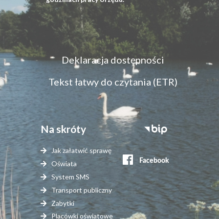
Menu
Deklaracja dostępności
dostępność
Tekst łatwy do czytania (ETR)
Na skróty
Stopka
serwisy
Jak załatwić sprawę
zewnętrzne
Oświata
System SMS
Transport publiczny
Zabytki
Placówki oświatowe