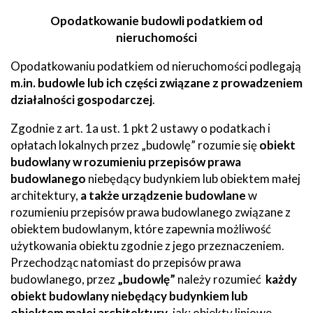
Opodatkowanie budowli podatkiem od
nieruchomości
Opodatkowaniu podatkiem od nieruchomości podlegają
m.in. budowle lub ich części związane z prowadzeniem
działalności gospodarczej
.
Zgodnie z art. 1a ust. 1 pkt 2 ustawy o podatkach i
opłatach lokalnych przez „budowlę” rozumie się
obiekt
budowlany w rozumieniu przepisów prawa
budowlanego
niebędący budynkiem lub obiektem małej
architektury,
a także urządzenie budowlane
w
rozumieniu przepisów prawa budowlanego związane z
obiektem budowlanym, które zapewnia możliwość
użytkowania obiektu zgodnie z jego przeznaczeniem.
Przechodząc natomiast do przepisów prawa
budowlanego, przez
„budowlę”
należy rozumieć
każdy
obiekt budowlany niebędący budynkiem lub
obiektem małej architektury
, jak: obiekty liniowe,