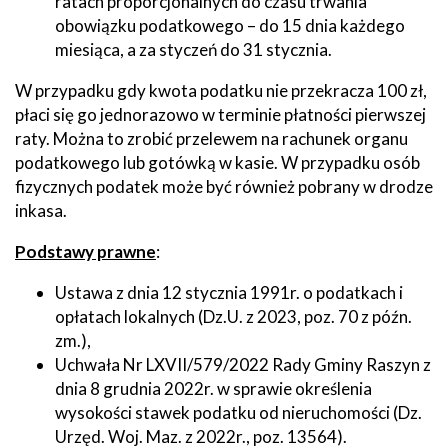
ratach proporcjonalnych do czasu trwania
obowiązku podatkowego – do 15 dnia każdego
miesiąca, a za styczeń do 31 stycznia.
W przypadku gdy kwota podatku nie przekracza 100 zł,
płaci się go jednorazowo w terminie płatności pierwszej
raty. Można to zrobić przelewem na rachunek organu
podatkowego lub gotówką w kasie. W przypadku osób
fizycznych podatek może być również pobrany w drodze
inkasa.
Podstawy prawne
:
Ustawa z dnia 12 stycznia 1991r. o podatkach i
opłatach lokalnych (Dz.U. z 2023, poz. 70 z późn.
zm.),
Uchwała Nr LXVII/579/2022 Rady Gminy Raszyn z
dnia 8 grudnia 2022r. w sprawie określenia
wysokości stawek podatku od nieruchomości (Dz.
Urzęd. Woj. Maz. z 2022r., poz. 13564).