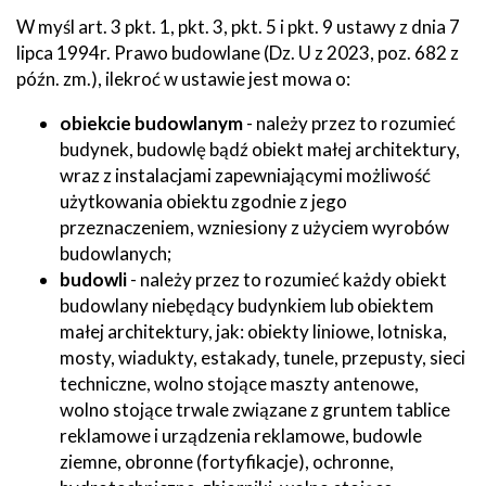
W myśl art. 3 pkt. 1, pkt. 3, pkt. 5 i pkt. 9 ustawy z dnia 7
lipca 1994r. Prawo budowlane (Dz. U z 2023, poz. 682 z
późn. zm.), ilekroć w ustawie jest mowa o:
obiekcie budowlanym
- należy przez to rozumieć
budynek, budowlę bądź obiekt małej architektury,
wraz z instalacjami zapewniającymi możliwość
użytkowania obiektu zgodnie z jego
przeznaczeniem, wzniesiony z użyciem wyrobów
budowlanych;
budowli
- należy przez to rozumieć każdy obiekt
budowlany niebędący budynkiem lub obiektem
małej architektury, jak: obiekty liniowe, lotniska,
mosty, wiadukty, estakady, tunele, przepusty, sieci
techniczne, wolno stojące maszty antenowe,
wolno stojące trwale związane z gruntem tablice
reklamowe i urządzenia reklamowe, budowle
ziemne, obronne (fortyfikacje), ochronne,