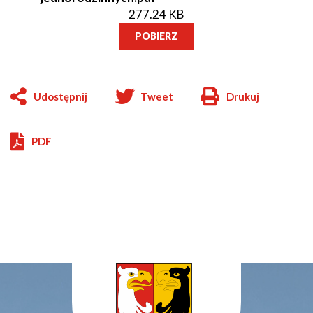
277.24 KB
POBIERZ
Udostępnij
Tweet
Drukuj
Will
open
in
PDF
new
window