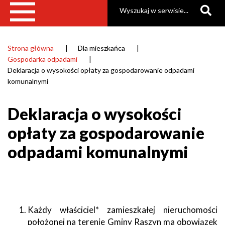
Szukaj
Strona główna
Dla mieszkańca
Ścieżka
Gospodarka odpadami
nawigacyjna
Deklaracja o wysokości opłaty za gospodarowanie odpadami
komunalnymi
Deklaracja o wysokości
opłaty za gospodarowanie
odpadami komunalnymi
Każdy właściciel* zamieszkałej nieruchomości
położonej na terenie Gminy Raszyn ma obowiązek