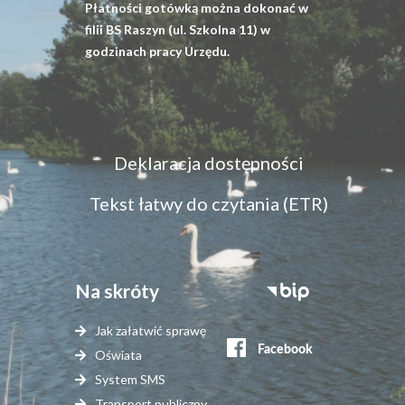
Płatności gotówką można dokonać w
filii BS Raszyn (ul. Szkolna 11) w
godzinach pracy Urzędu.
Menu
Deklaracja dostępności
dostępność
Tekst łatwy do czytania (ETR)
Na skróty
Stopka
serwisy
Jak załatwić sprawę
zewnętrzne
Oświata
System SMS
Transport publiczny