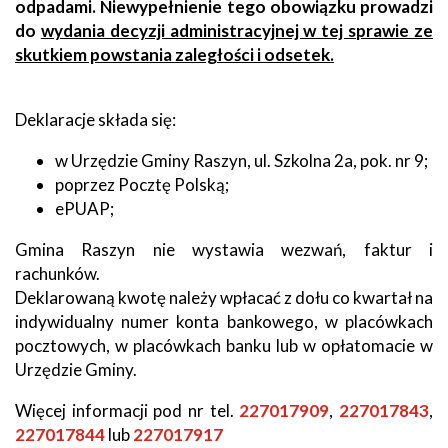
odpadami. Niewypełnienie tego obowiązku prowadzi
do
wydania decyzji administracyjnej w tej sprawie ze
skutkiem powstania zaległości i odsetek.
Deklaracje składa się:
w Urzędzie Gminy Raszyn, ul. Szkolna 2a, pok. nr 9;
poprzez Pocztę Polską;
ePUAP;
Gmina Raszyn nie wystawia wezwań, faktur i
rachunków.
Deklarowaną kwotę należy wpłacać z dołu co kwartał na
indywidualny numer konta bankowego, w placówkach
pocztowych, w placówkach banku lub w opłatomacie w
Urzędzie Gminy.
Więcej informacji pod nr tel.
227017909
,
227017843
,
227017844
lub
227017917