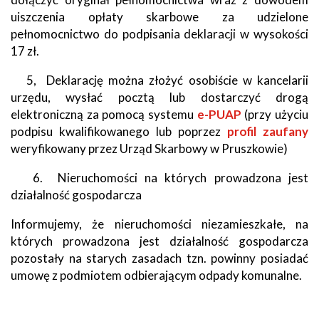
uiszczenia opłaty skarbowe za udzielone
pełnomocnictwo do podpisania deklaracji w wysokości
17 zł.
5, Deklarację można złożyć osobiście w kancelarii
urzędu, wysłać pocztą lub dostarczyć drogą
elektroniczną za pomocą systemu
Will
e-PUAP
(przy użyciu
podpisu kwalifikowanego lub poprzez
open
Will
profil zaufany
weryfikowany przez Urząd Skarbowy w Pruszkowie)
in
open
new
in
6. Nieruchomości na których prowadzona jest
window
new
działalność gospodarcza
window
Informujemy, że nieruchomości niezamieszkałe, na
których prowadzona jest działalność gospodarcza
pozostały na starych zasadach tzn. powinny posiadać
umowę z podmiotem odbierającym odpady komunalne.