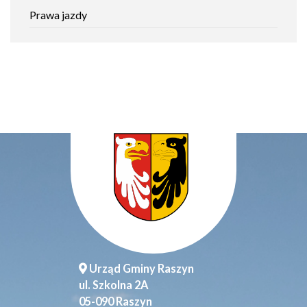
Prawa jazdy
Urząd Gminy Raszyn
ul. Szkolna 2A
05-090 Raszyn