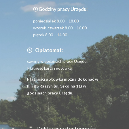
Godziny pracy Urzędu:
poniedziałek 8.00 – 18.00
wtorek-czwartek 8.00 – 16.00
piątek 8.00 – 14.00
Opłatomat:
czynny w godzinach pracy Urzędu.
Płatność kartą i gotówką.
Płatności gotówką można dokonać w
filii BS Raszyn (ul. Szkolna 11) w
godzinach pracy Urzędu.
Menu
Deklaracja dostępności