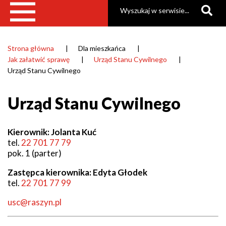
Szukaj
Strona główna
Dla mieszkańca
Ścieżka
Jak załatwić sprawę
Urząd Stanu Cywilnego
nawigacyjna
Urząd Stanu Cywilnego
Urząd Stanu Cywilnego
Kierownik: Jolanta Kuć
tel.
22 701 77 79
pok. 1 (parter)
Zastępca kierownika: Edyta Głodek
tel.
22 701 77 99
usc@raszyn.pl