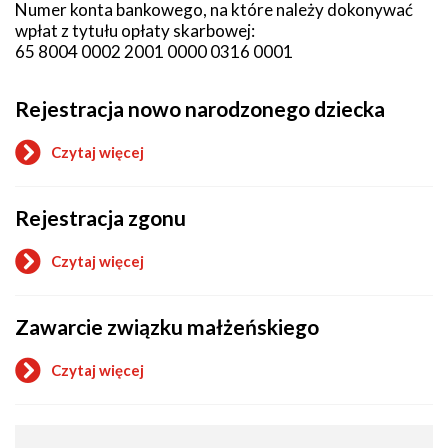
Numer konta bankowego, na które należy dokonywać
wpłat z tytułu opłaty skarbowej:
65 8004 0002 2001 0000 0316 0001
Rejestracja nowo narodzonego dziecka
Czytaj więcej
o
Rejestracja
nowo
Rejestracja zgonu
narodzonego
dziecka
Czytaj więcej
o
Rejestracja
zgonu
Zawarcie związku małżeńskiego
Czytaj więcej
o
Zawarcie
związku
małżeńskiego