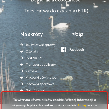
dostępność
Tekst łatwy do czytania (ETR)
Na skróty
Stopka
serwisy
Jak załatwić sprawę
zewnętrzne
Oświata
System SMS
Transport publiczny
Zabytki
Placówki oświatowe
Placówki sportowe
Galerie zdjęć
Ta witryna używa plików cookie. Więcej informacji o
używanych plikach cookie można znaleźć
tutaj
oraz w