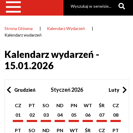
Szukaj
Strona Główna
Kalendarz Wydarzeń
Ścieżka
Kalendarz wydarzeń
nawigacyjna
Kalendarz wydarzeń -
15.01.2026
Styczeń 2026
Grudzień
Luty
Pokaż
Pokaż
Pokaż
Pokaż
Pokaż
Pokaż
Pokaż
Pokaż
CZ
PT
SO
ND
PN
WT
ŚR
CZ
listę
listę
listę
listę
listę
listę
listę
listę
wydarzeń
wydarzeń
wydarzeń
wydarzeń
wydarzeń
wydarzeń
wydarzeń
wydarzeń
01
02
03
04
05
06
07
08
z
z
z
z
z
z
z
z
Styczeń
Styczeń
Styczeń
Styczeń
Styczeń
Styczeń
Styczeń
Styczeń
dnia:
dnia:
dnia:
dnia:
dnia:
dnia:
dnia:
dnia:
2026
2026
2026
2026
2026
2026
2026
2026
Pokaż
Pokaż
Pokaż
Pokaż
Pokaż
Pokaż
Pokaż
Pokaż
PT
SO
ND
PN
WT
ŚR
CZ
PT
listę
listę
listę
listę
listę
listę
listę
listę