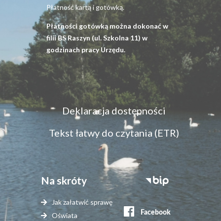
Płatność kartą i gotówką.
Płatności gotówką można dokonać w
filii BS Raszyn (ul. Szkolna 11) w
godzinach pracy Urzędu.
Menu
Deklaracja dostępności
dostępność
Tekst łatwy do czytania (ETR)
Na skróty
Stopka
serwisy
Jak załatwić sprawę
zewnętrzne
Oświata