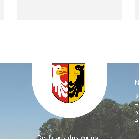
N
Menu
Deklaracja dostępności
S