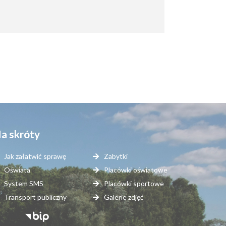
a skróty
Jak załatwić sprawę
Zabytki
Oświata
Placówki oświatowe
System SMS
Placówki sportowe
Transport publiczny
Galerie zdjęć
topka