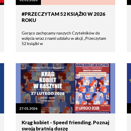
tne
#PRZECZYTAM 52 KSIĄŻKI W 2026
ROKU
acje
ądowe
Gorąco zachęcamy naszych Czytelników do
wzięcia wraz z nami udziału w akcji „Przeczytam
52 książki w
ki
cje
e
27.01.2026
Krąg kobiet - Speed friending. Poznaj
swoją bratnią duszę