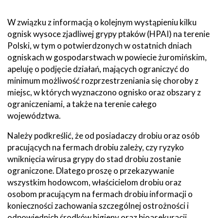
W związku z informacją o kolejnym wystąpieniu kilku
ognisk wysoce zjadliwej grypy ptaków (HPAI) na terenie
Polski, w tym o potwierdzonych w ostatnich dniach
ogniskach w gospodarstwach w powiecie żuromińskim,
apeluję o podjęcie działań, mających ograniczyć do
minimum możliwość rozprzestrzeniania się choroby z
miejsc, w których wyznaczono ognisko oraz obszary z
ograniczeniami, a także na terenie całego
województwa.
Należy podkreślić, że od posiadaczy drobiu oraz osób
pracujących na fermach drobiu zależy, czy ryzyko
wniknięcia wirusa grypy do stad drobiu zostanie
ograniczone. Dlatego proszę o przekazywanie
wszystkim hodowcom, właścicielom drobiu oraz
osobom pracującym na fermach drobiu informacji o
konieczności zachowania szczególnej ostrożności i
odpowiednich środków higieny oraz bioasekuracji,