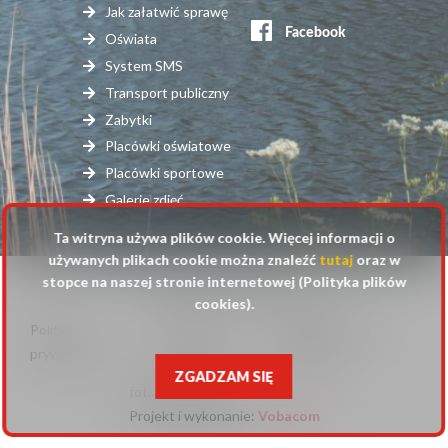
serwisy
Jak załatwić sprawę
zewnętrzne
Oświata
System SMS
Transport publiczny
Zabytki
Placówki oświatowe
Placówki sportowe
Galerie zdjęć
Ta witryna używa plików cookie. Więcej informacji o
używanych plikach cookie można znaleźć
tutaj
oraz w
stopce na naszej stronie internetowej (Polityka plików
© 2025 Urząd Gminy Raszyn
cookies).
Polityka
Mapa
Polityka plików
Stopka
prywatności
strony
cookies
ZGADZAM SIĘ
fot. Anna Pluta
Projekt i wykonanie:
Will
Vobacom
open