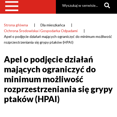
Szukaj
(HPAI)
|
Gmina
Strona główna
Dla mieszkańca
Ścieżka
Ochrona Środowiska i Gospodarka Odpadami
Raszyn
nawigacyjna
Apel o podjęcie działań mających ograniczyć do minimum możliwość
rozprzestrzeniania się grypy ptaków (HPAI)
Apel o podjęcie działań
mających ograniczyć do
minimum możliwość
rozprzestrzeniania się grypy
ptaków (HPAI)