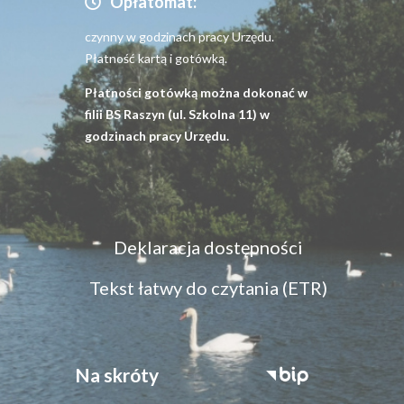
Opłatomat:
czynny w godzinach pracy Urzędu.
Płatność kartą i gotówką.
Płatności gotówką można dokonać w
filii BS Raszyn (ul. Szkolna 11) w
godzinach pracy Urzędu.
Menu
Deklaracja dostępności
dostępność
Tekst łatwy do czytania (ETR)
Na skróty
Stopka