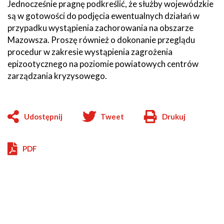
Jednocześnie pragnę podkreślić, że służby wojewódzkie
są w gotowości do podjęcia ewentualnych działań w
przypadku wystąpienia zachorowania na obszarze
Mazowsza. Proszę również o dokonanie przeglądu
procedur w zakresie wystąpienia zagrożenia
epizootycznego na poziomie powiatowych centrów
zarządzania kryzysowego.
Udostępnij
Tweet
Drukuj
Will
open
in
PDF
new
window