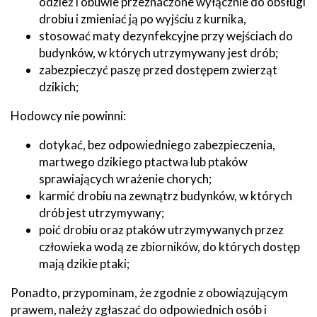
odzież i obuwie przeznaczone wyłącznie do obsługi
drobiu i zmieniać ją po wyjściu z kurnika,
stosować maty dezynfekcyjne przy wejściach do
budynków, w których utrzymywany jest drób;
zabezpieczyć paszę przed dostępem zwierząt
dzikich;
Hodowcy nie powinni:
dotykać, bez odpowiedniego zabezpieczenia,
martwego dzikiego ptactwa lub ptaków
sprawiających wrażenie chorych;
karmić drobiu na zewnątrz budynków, w których
drób jest utrzymywany;
poić drobiu oraz ptaków utrzymywanych przez
człowieka wodą ze zbiorników, do których dostęp
mają dzikie ptaki;
Ponadto, przypominam, że zgodnie z obowiązującym
prawem, należy zgłaszać do odpowiednich osób i