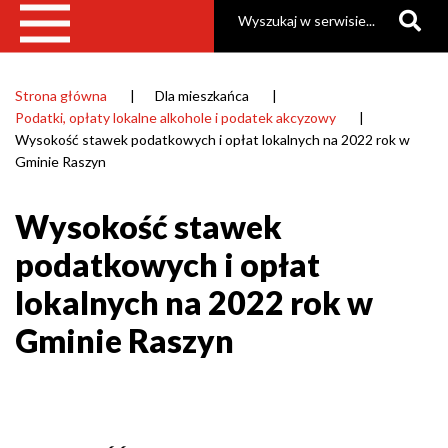
Szukaj
Gmina
Raszyn
Strona główna
Dla mieszkańca
Ścieżka
Podatki, opłaty lokalne alkohole i podatek akcyzowy
nawigacyjna
Wysokość stawek podatkowych i opłat lokalnych na 2022 rok w
Gminie Raszyn
Wysokość stawek
podatkowych i opłat
lokalnych na 2022 rok w
Gminie Raszyn