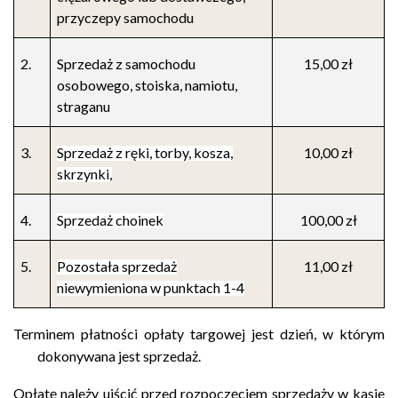
przyczepy samochodu
2.
Sprzedaż z samochodu
15,00 zł
osobowego, stoiska, namiotu,
straganu
3.
Sprzedaż z ręki, torby, kosza,
10,00 zł
skrzynki,
4.
Sprzedaż choinek
100,00 zł
5.
Pozostała sprzedaż
11,00 zł
niewymieniona w punktach 1-4
Terminem płatności opłaty targowej jest dzień, w którym
dokonywana jest sprzedaż.
Opłatę należy uiścić przed rozpoczęciem sprzedaży w kasie