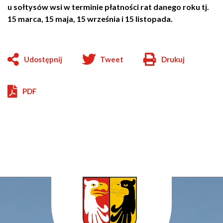
u sołtysów wsi w terminie płatności rat danego roku tj.
15 marca, 15 maja, 15 września i 15 listopada.
Udostępnij
Tweet
Drukuj
Will
open
in
PDF
new
window