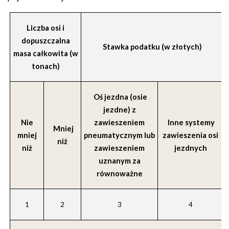
Liczba osi i
dopuszczalna
Stawka podatku (w złotych)
masa całkowita (w
tonach)
Oś jezdna (osie
jezdne) z
Nie
zawieszeniem
Inne systemy
Mniej
mniej
pneumatycznym lub
zawieszenia osi
niż
niż
zawieszeniem
jezdnych
uznanym za
równoważne
1
2
3
4