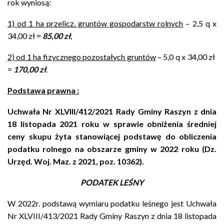
rok wyniosą:
1) od
1 ha
przelicz. gruntów gospodarstw rolnych
– 2,5 q x
34,00 zł =
85,00 zł
,
2) od
1 ha
fizycznego pozostałych gruntów
– 5,0 q x 34,00 zł
=
170,00 zł
.
Podstawa prawna :
Uchwała Nr
XLVIII/412/2021
Rady Gminy Raszyn z dnia
18 listopada 2021 roku w sprawie obniżenia średniej
ceny skupu żyta stanowiącej podstawę do obliczenia
podatku rolnego na obszarze gminy w 2022 roku (Dz.
Urzęd. Woj. Maz. z 2021, poz. 10362).
PODATEK LEŚNY
W 2022r. podstawą wymiaru podatku leśnego jest
Uchwała
Nr XLVIII/413/2021 Rady Gminy Raszyn z dnia 18 listopada