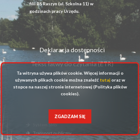
filii BS Raszyn (ul. Szkolna 11) w
godzinach pracy Urzędu.
Menu
Deklaracja dostępności
dostępność
Tekst łatwy do czytania (ETR)
Ta witryna używa plików cookie. Więcej informacji o
używanych plikach cookie można znaleźć
tutaj
oraz w
stopce na naszej stronie internetowej (Polityka plików
Na skróty
cookies).
Stopka
serwisy
Jak załatwić sprawę
zewnętrzne
Oświata
ZGADZAM SIĘ
System SMS
Transport publiczny