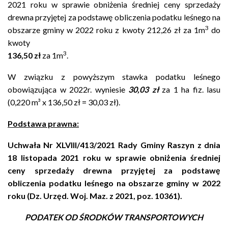
2021 roku
w sprawie obniżenia średniej ceny sprzedaży
drewna przyjętej za podstawę obliczenia podatku leśnego na
3
obszarze gminy w 2022 roku z kwoty 212,26 zł za 1m
do
kwoty
3
136,50 zł
za 1m
.
W związku z powyższym stawka podatku leśnego
obowiązująca w 2022r. wyniesie
30,03 zł
za
1 ha
fiz. lasu
(
0,220 m³
x 136,50 zł = 30,03 zł).
Podstawa prawna:
Uchwała Nr
XLVIII/413/2021
Rady Gminy Raszyn z dnia
18 listopada 2021 roku
w sprawie obniżenia średniej
ceny sprzedaży drewna przyjętej za podstawę
obliczenia podatku leśnego na obszarze gminy w 2022
roku
(Dz. Urzęd. Woj. Maz. z 2021, poz. 10361).
PODATEK OD ŚRODKÓW TRANSPORTOWYCH