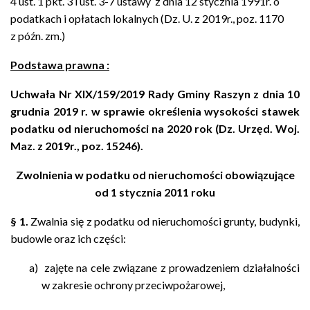
4 ust. 1 pkt. 3 i ust. 3-7 ustawy z dnia 12 stycznia 1991r. o
podatkach i opłatach lokalnych (Dz. U. z 2019r., poz. 1170
z późn. zm.)
Podstawa prawna :
Uchwała Nr XIX/159/2019 Rady Gminy Raszyn z dnia 10
grudnia 2019 r. w sprawie określenia wysokości stawek
podatku od nieruchomości na 2020 rok (Dz. Urzęd. Woj.
Maz. z 2019r., poz. 15246).
Zwolnienia w podatku od nieruchomości obowiązujące
od 1 stycznia 2011 roku
§
1.
Zwalnia się z podatku od nieruchomości grunty, budynki,
budowle oraz ich części:
a) zajęte na cele związane z prowadzeniem działalności
w zakresie ochrony przeciwpożarowej,