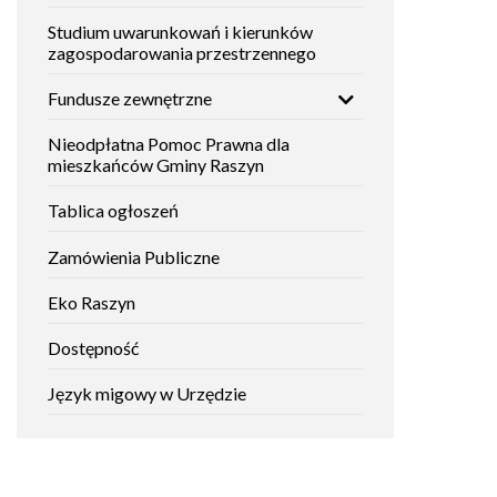
Studium uwarunkowań i kierunków
zagospodarowania przestrzennego
Fundusze zewnętrzne
Nieodpłatna Pomoc Prawna dla
mieszkańców Gminy Raszyn
Tablica ogłoszeń
Zamówienia Publiczne
Will
open
Eko Raszyn
in
new
Dostępność
window
Język migowy w Urzędzie