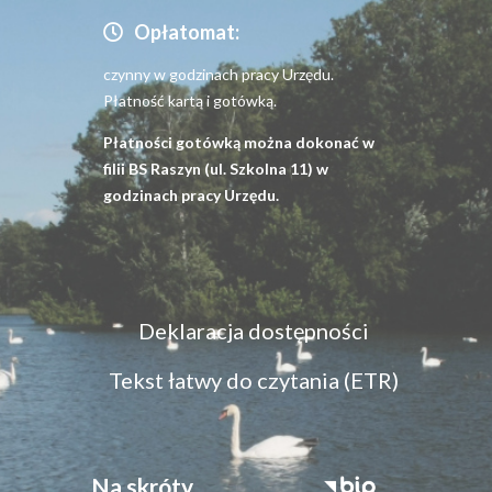
Opłatomat:
czynny w godzinach pracy Urzędu.
Płatność kartą i gotówką.
Płatności gotówką można dokonać w
filii BS Raszyn (ul. Szkolna 11) w
godzinach pracy Urzędu.
Menu
Deklaracja dostępności
dostępność
Tekst łatwy do czytania (ETR)
Na skróty