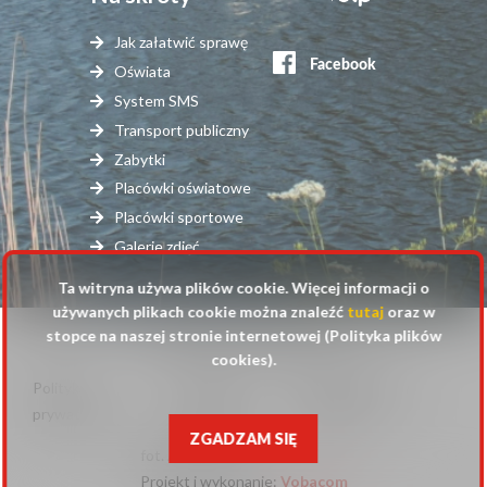
Stopka
serwisy
Jak załatwić sprawę
zewnętrzne
Oświata
System SMS
Transport publiczny
Zabytki
Placówki oświatowe
Placówki sportowe
Galerie zdjęć
Ta witryna używa plików cookie. Więcej informacji o
używanych plikach cookie można znaleźć
tutaj
oraz w
stopce na naszej stronie internetowej (Polityka plików
© 2025 Urząd Gminy Raszyn
cookies).
Polityka
Mapa
Polityka plików
Stopka
prywatności
strony
cookies
ZGADZAM SIĘ
fot. Anna Pluta
Projekt i wykonanie:
Will
Vobacom