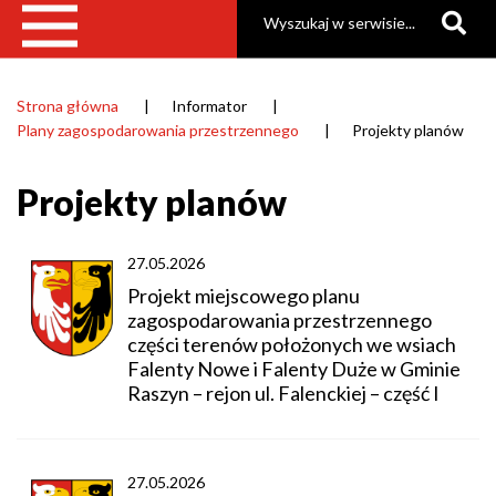
Szukaj
Strona główna
Informator
Ścieżka
Plany zagospodarowania przestrzennego
Projekty planów
nawigacyjna
Projekty planów
27.05.2026
Projekt miejscowego planu
zagospodarowania przestrzennego
części terenów położonych we wsiach
Falenty Nowe i Falenty Duże w Gminie
Raszyn – rejon ul. Falenckiej – część I
27.05.2026