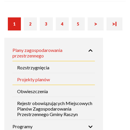
Następna
Ostatnia
Bieżąca
>
>I
Stronicowanie
1
2
3
4
5
Strona
Strona
Strona
Strona
strona
strona
strona
Główna
Plany zagospodarowania
nawigacja
przestrzennego
Plany
Rozstrzygnięcia
Projekty planów
Obwieszczenia
Rejestr obowiązujących Miejscowych
Planów Zagospodarowania
Przestrzennego Gminy Raszyn
Programy