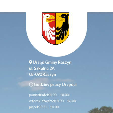
Urząd Gminy Raszyn
ul. Szkolna 2A
05-090 Raszyn
Godziny pracy Urzędu:
poniedziałek 8.00 – 18.00
wtorek-czwartek 8.00 – 16.00
piątek 8.00 – 14.00