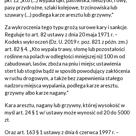
pkt 12 „kto (…) wypala łąki, pastwiska, nieużytki, rowy,
pasy przydrożne, szlaki kolejowe, trzcinowiska lub
szuwary (…) podlega karze aresztu lub grzywny.”
Za wykroczenia tego typu grożą surowe kary i sankcje.
Reguluje to art. 82 ustawy z dnia 20 maja 1971 r. –
Kodeks wykroczeń (Dz. U. 2019 r. poz. 821 z późn. zm.)
art. 82 § 4. „Kto wypala trawy, słomę lub pozostałości
roślinne na polach w odległości mniejszej niż 100 m od
zabudowań, lasów, zboża na pniu i miejsc ustawienia
stert lub stogów bądź w sposób powodujący zakłócenia
w ruchu drogowym, a także bez zapewnienia stałego
nadzoru miejsca wypalania, podlega karze aresztu,
grzywny albo karze nagany.”
Kara aresztu, nagany lub grzywny, której wysokość w
myśl art. 24 § 1 w/ ustawy może wynosić od 20 do 5000
zł.
Oraz art. 163 § 1 ustawy z dnia 6 czerwca 1997 r. –