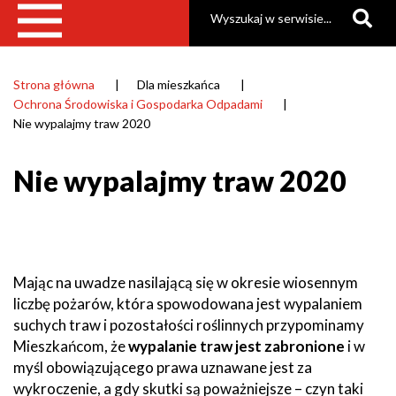
Szukaj
Strona główna
Dla mieszkańca
Ścieżka
Ochrona Środowiska i Gospodarka Odpadami
nawigacyjna
Nie wypalajmy traw 2020
Nie wypalajmy traw 2020
Mając na uwadze nasilającą się w okresie wiosennym
liczbę pożarów, która spowodowana jest wypalaniem
suchych traw i pozostałości roślinnych przypominamy
Mieszkańcom, że
wypalanie traw jest
zabronione
i w
myśl obowiązującego prawa uznawane jest za
wykroczenie, a gdy skutki są poważniejsze – czyn taki