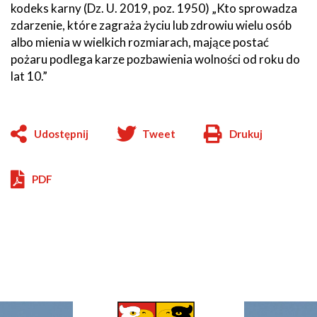
kodeks karny (Dz. U. 2019, poz. 1950) „Kto sprowadza
zdarzenie, które zagraża życiu lub zdrowiu wielu osób
albo mienia w wielkich rozmiarach, mające postać
pożaru podlega karze pozbawienia wolności od roku do
lat 10.”
Udostępnij
Tweet
Drukuj
Will
open
in
PDF
new
window