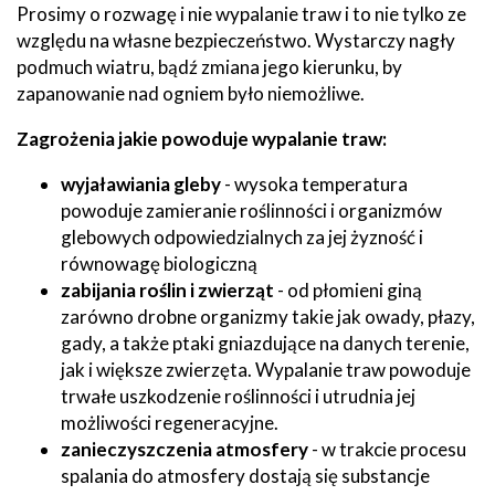
Prosimy o rozwagę i nie wypalanie traw i to nie tylko ze
względu na własne bezpieczeństwo. Wystarczy nagły
podmuch wiatru, bądź zmiana jego kierunku, by
zapanowanie nad ogniem było niemożliwe.
Zagrożenia jakie powoduje wypalanie traw:
wyjaławiania gleby
- wysoka temperatura
powoduje zamieranie roślinności i organizmów
glebowych odpowiedzialnych za jej żyzność i
równowagę biologiczną
zabijania roślin i zwierząt
- od płomieni giną
zarówno drobne organizmy takie jak owady, płazy,
gady, a także ptaki gniazdujące na danych terenie,
jak i większe zwierzęta. Wypalanie traw powoduje
trwałe uszkodzenie roślinności i utrudnia jej
możliwości regeneracyjne.
zanieczyszczenia atmosfery
- w trakcie procesu
spalania do atmosfery dostają się substancje