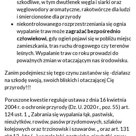
szkodliwe, w tym dwutlenek węgla i siarki oraz
węglowodory aromatyczne, rakotwórcze dla ludzi
i śmiercionośne dla przyrody
niekontrolowanego rozprzestrzeniania się ognia
wypalanie traw może
zagrażać bezpośrednio
człowiekowi,
gdy ogień pojawi się w pobliżu miejsc
zamieszkania, tras ruchu drogowego czy terenów
leśnych. Wypalanie traw co roku prowadzi do
poważnych zmian w otaczającym nas środowisku.
Zanim podejmiesz się tego czynu zastanów się -działasz
na szkodę swoją, swoich bliskich i otaczającej Cię
przyrody!!!
Poruszone kwestie reguluje ustawa z dnia 16 kwietnia
2004 r. o ochronie przyrody (Dz. U. 2020 r., poz. 55) art.
124 ust. 1 „ Zabrania się wypalania łąk, pastwisk,
nieużytków, rowów, pasów przydomowych, szlaków
kolejowych oraz trzcinowisk i szuwarów. „ oraz art. 131