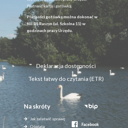
Płatność kartą i gotówką.
Płatności gotówką można dokonać w
filii BS Raszyn (ul. Szkolna 11) w
godzinach pracy Urzędu.
Menu
Deklaracja dostępności
dostępność
Tekst łatwy do czytania (ETR)
Na skróty
Stopka
serwisy
Jak załatwić sprawę
zewnętrzne
Oświata