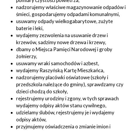
pomiary czystości powietrza,
nadzorujemy właściwe magazynowanie odpadów i
śmieci, gospodarujemy odpadami komunalnymi,
usuwamy odpady wielkogabarytowe, zużyte
baterie i leki,
wydajemy zezwolenia na usuwanie drzew i
krzewów, sadzimy nowe drzewa i krzewy,
dbamy o Miejsca Pamięci Narodowej i groby
żołnierzy,
usuwamy wraki samochodów i azbest,
wydajemy Raszyńską Kartę Mieszkańca,
nadzorujemy placówki oświatowe (szkoły i
przedszkola należące do gminy), sprawdzamy czy
dzieci chodzą do szkoły,
rejestrujemy urodziny i zgony, w tych sprawach
wydajemy odpisy aktów stanu cywilnego,
udzielamy ślubów, rejestrujemy je i wydajemy
odpisy aktów,
przyjmujemy oświadczenia o zmianie imion i