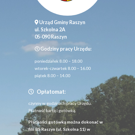
Urząd Gminy Raszyn
ul. Szkolna 2A
05-090 Raszyn
Godziny pracy Urzędu:
poniedziałek 8.00 – 18.00
wtorek-czwartek 8.00 – 16.00
piątek 8.00 – 14.00
Opłatomat:
czynny w godzinach pracy Urzędu.
Płatność kartą i gotówką.
Płatności gotówką można dokonać w
filii BS Raszyn (ul. Szkolna 11) w