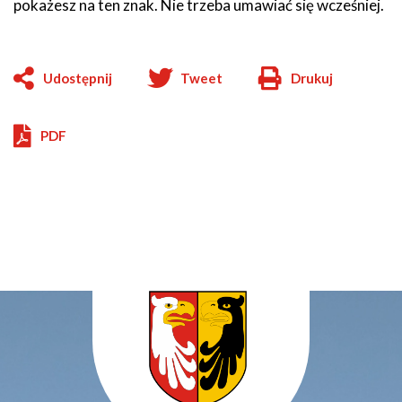
pokażesz na ten znak. Nie trzeba umawiać się wcześniej.
Udostępnij
Tweet
Drukuj
Will
open
in
PDF
new
window