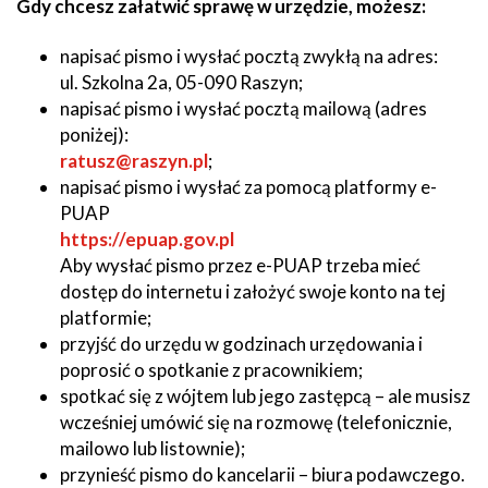
Gdy chcesz załatwić sprawę w urzędzie, możesz:
napisać pismo i wysłać pocztą zwykłą na adres:
ul. Szkolna 2a, 05-090 Raszyn;
napisać pismo i wysłać pocztą mailową (adres
poniżej):
ratusz@raszyn.pl
;
napisać pismo i wysłać za pomocą platformy e-
PUAP
Will
https://epuap.gov.pl
open
Aby wysłać pismo przez e-PUAP trzeba mieć
in
dostęp do internetu i założyć swoje konto na tej
new
platformie;
window
przyjść do urzędu w godzinach urzędowania i
poprosić o spotkanie z pracownikiem;
spotkać się z wójtem lub jego zastępcą – ale musisz
wcześniej umówić się na rozmowę (telefonicznie,
mailowo lub listownie);
przynieść pismo do kancelarii – biura podawczego.