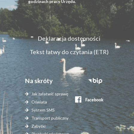
godzinach pracy Urzędu.
Menu
Deklaracja dostępności
dostępność
Tekst łatwy do czytania (ETR)
Na skróty
Stopka
serwisy
Jak załatwić sprawę
zewnętrzne
Oświata
System SMS
Transport publiczny
Zabytki
Placówki oświatowe