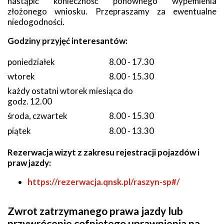
nastąpić konieczność ponownego wypełnienia
złożonego wniosku. Przepraszamy za ewentualne
niedogodności.
Godziny przyjęć interesantów:
poniedziałek
8.00 - 17.30
wtorek
8.00 - 15.30
każdy ostatni wtorek miesiąca do
godz. 12.00
środa, czwartek
8.00 - 15.30
piątek
8.00 - 13.30
Rezerwacja wizyt z zakresu rejestracji pojazdów i
praw jazdy:
https://rezerwacja.qnsk.pl/raszyn-sp#/
Zwrot zatrzymanego prawa jazdy lub
przywrócenie cofniętego uprawnienia na