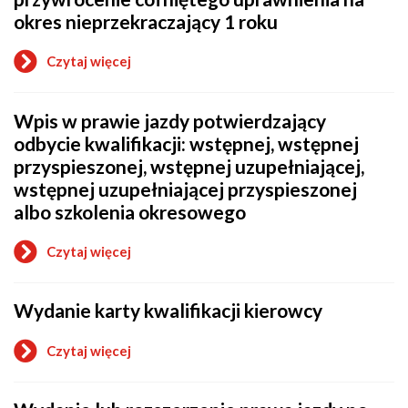
okres nieprzekraczający 1 roku
Czytaj więcej
o
Zwrot
zatrzymanego
Wpis w prawie jazdy potwierdzający
prawa
jazdy
odbycie kwalifikacji: wstępnej, wstępnej
lub
przyspieszonej, wstępnej uzupełniającej,
przywrócenie
cofniętego
wstępnej uzupełniającej przyspieszonej
uprawnienia
albo szkolenia okresowego
na
okres
nieprzekraczający
Czytaj więcej
o
1
Wpis
roku
w
Wydanie karty kwalifikacji kierowcy
prawie
jazdy
potwierdzający
Czytaj więcej
odbycie
o
kwalifikacji:
Wydanie
wstępnej,
karty
wstępnej
kwalifikacji