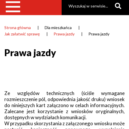
Szukaj
Strona główna
Dla mieszkańca
Ścieżka
Jak załatwić sprawę
Prawa jazdy
Prawa jazdy
nawigacyjna
Prawa jazdy
Ze względów technicznych (ściśle wymagane
rozmieszczenie pól, odpowiednia jakość druku) wniosek
do niniejszych kart załączono w celach informacyjnych.
Zalecane jest korzystanie z wniosków oryginalnych,
dostępnych w wydziałach komunikacji.
W przypadku skorzystania z załączonego wniosku może