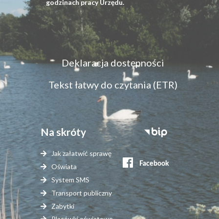
godzinach pracy Urzędu.
Menu
Deklaracja dostępności
dostępność
Tekst łatwy do czytania (ETR)
Na skróty
Stopka
serwisy
Jak załatwić sprawę
zewnętrzne
Oświata
System SMS
Transport publiczny
Zabytki
Placówki oświatowe