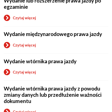
Wydanie lub rozszerzenie prawa jazdy po
przyspieszonej,
kierowcy
egzaminie
wstępnej
uzupełniającej,
wstępnej
Czytaj więcej
o
uzupełniającej
Wydanie
przyspieszonej
lub
albo
Wydanie międzynarodowego prawa jazdy
rozszerzenie
szkolenia
prawa
okresowego
jazdy
Czytaj więcej
po
o
egzaminie
Wydanie
międzynarodowego
Wydanie wtórnika prawa jazdy
prawa
jazdy
Czytaj więcej
o
Wydanie
wtórnika
Wydanie wtórnika prawa jazdy z powodu
prawa
jazdy
zmiany danych lub przedłużenie ważności
dokumentu
Czytaj więcej