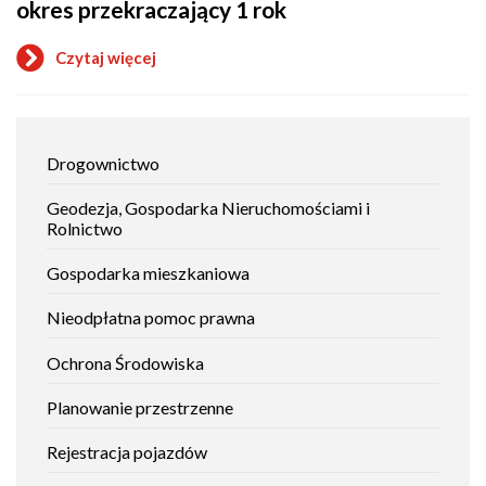
okres przekraczający 1 rok
przez
państwo
UE,
Czytaj więcej
o
Konfederacji
Zwrot
Szwajcarskiej,
zatrzymanego
EFTA,
prawa
państwo
jazdy
Jak
–
Drogownictwo
lub
stronę
załatwić
przywrócenie
Konwencji
sprawę
cofniętego
Geodezja, Gospodarka Nieruchomościami i
uprawnienia
Rolnictwo
na
okres
Gospodarka mieszkaniowa
przekraczający
1
Nieodpłatna pomoc prawna
rok
Ochrona Środowiska
Planowanie przestrzenne
Rejestracja pojazdów