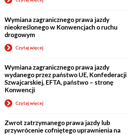
o
Wydanie
wtórnika
Wymiana zagranicznego prawa jazdy
prawa
jazdy
nieokreślonego w Konwencjach o ruchu
z
drogowym
powodu
zmiany
danych
Czytaj więcej
o
lub
Wymiana
przedłużenie
zagranicznego
ważności
Wymiana zagranicznego prawa jazdy
prawa
dokumentu
jazdy
wydanego przez państwo UE, Konfederacji
nieokreślonego
Szwajcarskiej, EFTA, państwo – stronę
w
Konwencjach
Konwencji
o
ruchu
Czytaj więcej
drogowym
o
Wymiana
zagranicznego
Zwrot zatrzymanego prawa jazdy lub
prawa
jazdy
przywrócenie cofniętego uprawnienia na
wydanego