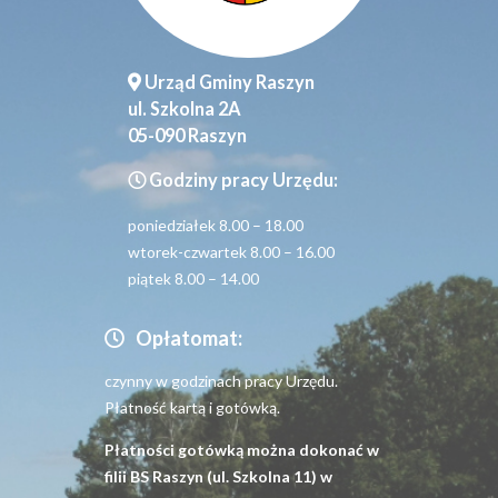
Urząd Gminy Raszyn
ul. Szkolna 2A
05-090 Raszyn
Godziny pracy Urzędu:
poniedziałek 8.00 – 18.00
wtorek-czwartek 8.00 – 16.00
piątek 8.00 – 14.00
Opłatomat:
czynny w godzinach pracy Urzędu.
Płatność kartą i gotówką.
Płatności gotówką można dokonać w
filii BS Raszyn (ul. Szkolna 11) w