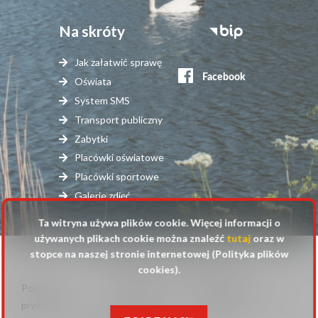
Na skróty
Stopka
serwisy
Jak załatwić sprawę
zewnętrzne
Oświata
System SMS
Transport publiczny
Zabytki
Placówki oświatowe
Placówki sportowe
Galerie zdjęć
Ta witryna używa plików cookie. Więcej informacji o
używanych plikach cookie można znaleźć
tutaj
oraz w
stopce na naszej stronie internetowej (Polityka plików
© 2025 Urząd Gminy Raszyn
cookies).
Polityka
Mapa
Polityka plików
Stopka
prywatności
strony
cookies