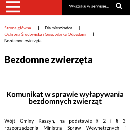
Szukaj
Strona główna
Dla mieszkańca
Ścieżka
Ochrona Środowiska i Gospodarka Odpadami
nawigacyjna
Bezdomne zwierzęta
Bezdomne zwierzęta
Komunikat w sprawie wyłapywania
bezdomnych zwierząt
Wójt Gminy Raszyn, na podstawie § 2 i § 3
rozporządzenia Ministra Spraw Wewnętrznych i