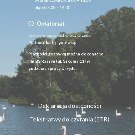
wtorek-czwartek 8.00 – 16.00
piątek 8.00 – 14.00
Opłatomat:
czynny w godzinach pracy Urzędu.
Płatność kartą i gotówką.
Płatności gotówką można dokonać w
filii BS Raszyn (ul. Szkolna 11) w
godzinach pracy Urzędu.
Menu
Deklaracja dostępności
dostępność
Tekst łatwy do czytania (ETR)