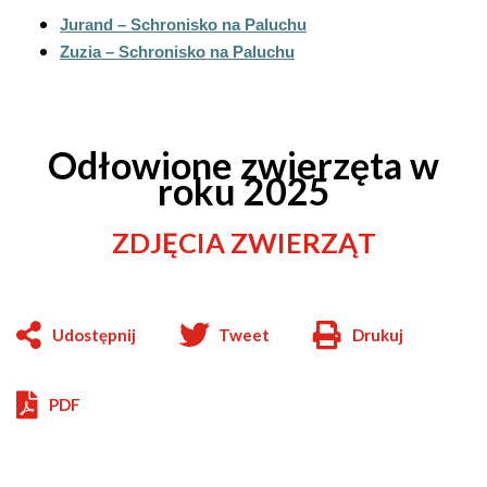
Jurand – Schronisko na Paluchu
Zuzia – Schronisko na Paluchu
Odłowione zwierzęta w
roku 2025
ZDJĘCIA ZWIERZĄT
Udostępnij
Tweet
Drukuj
Will
open
in
PDF
new
window