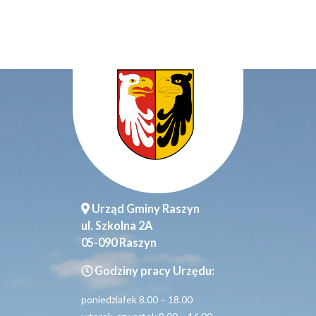
Urząd Gminy Raszyn
ul. Szkolna 2A
05-090 Raszyn
Godziny pracy Urzędu:
poniedziałek 8.00 – 18.00