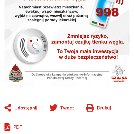
Udostępnij
Tweet
Drukuj
Will
open
in
PDF
new