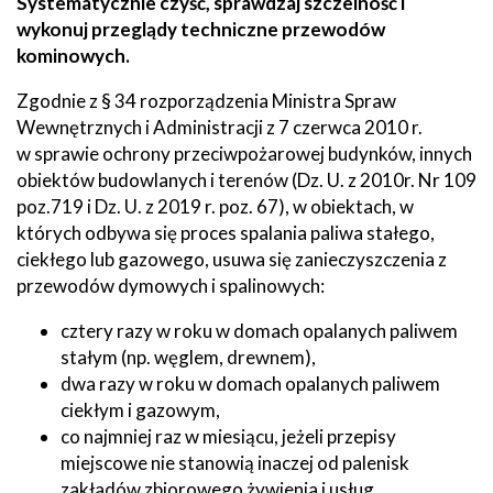
Systematycznie czyść, sprawdzaj szczelność i
wykonuj przeglądy techniczne przewodów
kominowych.
Zgodnie z § 34 rozporządzenia Ministra Spraw
Wewnętrznych i Administracji z 7 czerwca 2010 r.
w sprawie ochrony przeciwpożarowej budynków, innych
obiektów budowlanych i terenów (Dz. U. z 2010r. Nr 109
poz.719 i Dz. U. z 2019 r. poz. 67), w obiektach, w
których odbywa się proces spalania paliwa stałego,
ciekłego lub gazowego, usuwa się zanieczyszczenia z
przewodów dymowych i spalinowych:
cztery razy w roku w domach opalanych paliwem
stałym (np. węglem, drewnem),
dwa razy w roku w domach opalanych paliwem
ciekłym i gazowym,
co najmniej raz w miesiącu, jeżeli przepisy
miejscowe nie stanowią inaczej od palenisk
zakładów zbiorowego żywienia i usług