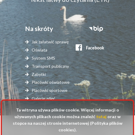
Na skróty
Stopka
serwisy
Jak załatwić sprawę
zewnętrzne
Oświata
System SMS
Transport publiczny
Zabytki
Placówki oświatowe
Placówki sportowe
Galerie zdjęć
Ta witryna używa plików cookie. Więcej informacji o
używanych plikach cookie można znaleźć
tutaj
oraz w
stopce na naszej stronie internetowej (Polityka plików
© 2025 Urząd Gminy Raszyn
cookies).