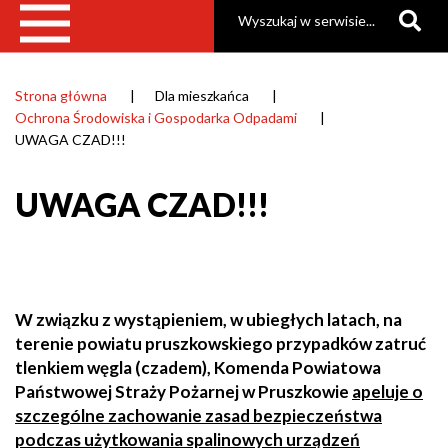
Szukaj
Strona główna
Dla mieszkańca
Ścieżka
Ochrona Środowiska i Gospodarka Odpadami
nawigacyjna
UWAGA CZAD!!!
UWAGA CZAD!!!
W związku z wystąpieniem, w ubiegłych latach, na
terenie powiatu pruszkowskiego przypadków zatruć
tlenkiem węgla (czadem), Komenda Powiatowa
Państwowej Straży Pożarnej w Pruszkowie
apeluje o
szczególne zachowanie zasad bezpieczeństwa
podczas użytkowania spalinowych urządzeń