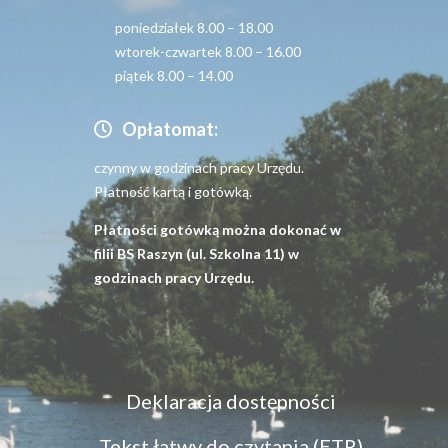
poniedziałek 8.00 – 18.00
wtorek-czwartek 8.00 – 16.00
piątek 8.00 – 14.00
Opłatomat:
czynny w godzinach pracy Urzędu.
Płatność kartą i gotówką.
Płatności gotówką można dokonać w
filii BS Raszyn (ul. Szkolna 11) w
godzinach pracy Urzędu.
Menu
Deklaracja dostępności
dostępność
Tekst łatwy do czytania (ETR)