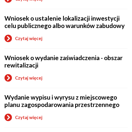
o
Wniosek
o
Wniosek o ustalenie lokalizacji inwestycji
przeniesienie
decyzji
celu publicznego albo warunków zabudowy
o
warunkach
Czytaj więcej
zabudowy
o
na
Wniosek
rzecz
o
innej
Wniosek o wydanie zaświadczenia - obszar
ustalenie
osoby
lokalizacji
rewitalizacji
inwestycji
celu
Czytaj więcej
publicznego
o
albo
Wniosek
warunków
o
zabudowy
Wydanie wypisu i wyrysu z miejscowego
wydanie
zaświadczenia
planu zagospodarowania przestrzennego
-
obszar
Czytaj więcej
rewitalizacji
o
Wydanie
wypisu