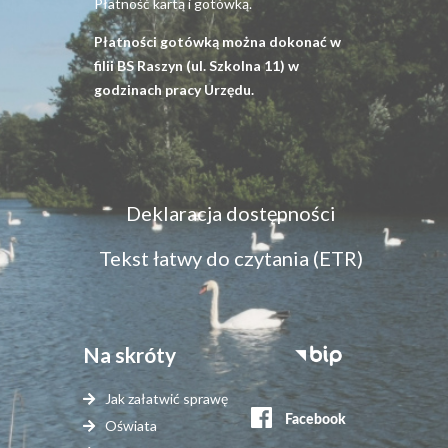
Płatność kartą i gotówką.
Płatności gotówką można dokonać w
filii BS Raszyn (ul. Szkolna 11) w
godzinach pracy Urzędu.
Menu
Deklaracja dostępności
dostępność
Tekst łatwy do czytania (ETR)
Na skróty
Stopka
serwisy
Jak załatwić sprawę
zewnętrzne
Oświata