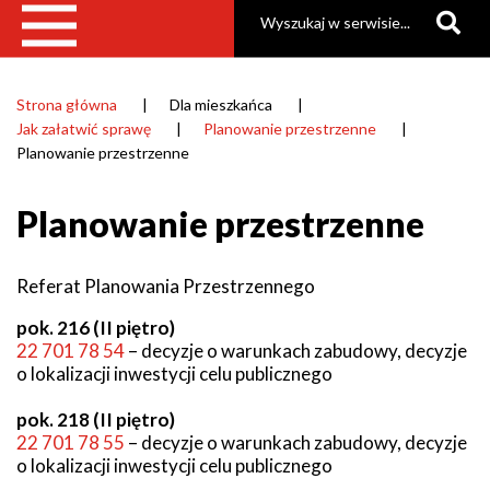
Szukaj
Strona główna
Dla mieszkańca
Ścieżka
Jak załatwić sprawę
Planowanie przestrzenne
nawigacyjna
Planowanie przestrzenne
Planowanie przestrzenne
Referat Planowania Przestrzennego
pok. 216 (II piętro)
22 701 78 54
– decyzje o warunkach zabudowy, decyzje
o lokalizacji inwestycji celu publicznego
pok. 218 (II piętro)
22 701 78 55
– decyzje o warunkach zabudowy, decyzje
o lokalizacji inwestycji celu publicznego