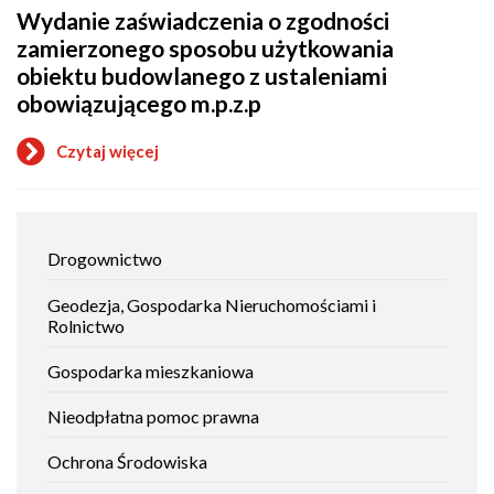
planu
Wydanie zaświadczenia o zgodności
o
zagospodarowania
zgodności
zamierzonego sposobu użytkowania
przestrzennego
budowy
obiektu budowlanego z ustaleniami
z
ustaleniami
obowiązującego m.p.z.p
obowiązującego
m.p.z.p
Czytaj więcej
o
Wydanie
zaświadczenia
o
zgodności
Jak
Drogownictwo
zamierzonego
załatwić
sposobu
sprawę
użytkowania
Geodezja, Gospodarka Nieruchomościami i
obiektu
Rolnictwo
budowlanego
z
Gospodarka mieszkaniowa
ustaleniami
obowiązującego
Nieodpłatna pomoc prawna
m.p.z.p
Ochrona Środowiska