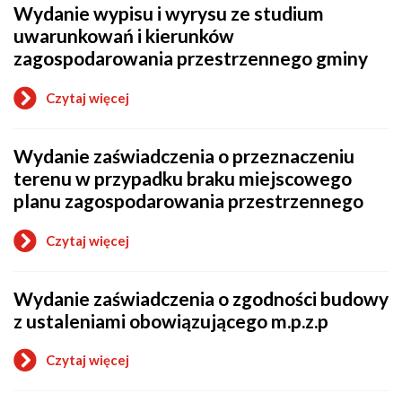
Wydanie wypisu i wyrysu ze studium
i
wyrysu
uwarunkowań i kierunków
z
zagospodarowania przestrzennego gminy
miejscowego
planu
zagospodarowania
Czytaj więcej
o
przestrzennego
Wydanie
wypisu
Wydanie zaświadczenia o przeznaczeniu
i
wyrysu
terenu w przypadku braku miejscowego
ze
planu zagospodarowania przestrzennego
studium
uwarunkowań
i
Czytaj więcej
o
kierunków
Wydanie
zagospodarowania
zaświadczenia
przestrzennego
Wydanie zaświadczenia o zgodności budowy
o
gminy
przeznaczeniu
z ustaleniami obowiązującego m.p.z.p
terenu
w
Czytaj więcej
przypadku
o
braku
Wydanie
miejscowego
zaświadczenia