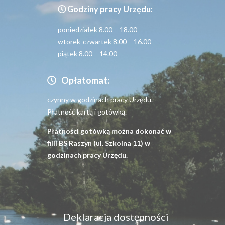
Godziny pracy Urzędu:
poniedziałek 8.00 – 18.00
wtorek-czwartek 8.00 – 16.00
piątek 8.00 – 14.00
Opłatomat:
czynny w godzinach pracy Urzędu.
Płatność kartą i gotówką.
Płatności gotówką można dokonać w
filii BS Raszyn (ul. Szkolna 11) w
godzinach pracy Urzędu.
Menu
Deklaracja dostępności
dostępność