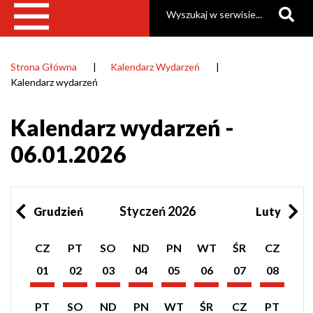
Szukaj
Strona Główna
Kalendarz Wydarzeń
Ścieżka
Kalendarz wydarzeń
nawigacyjna
Kalendarz wydarzeń -
06.01.2026
Styczeń 2026
Grudzień
Luty
Pokaż
Pokaż
Pokaż
Pokaż
Pokaż
Pokaż
Pokaż
Pokaż
CZ
PT
SO
ND
PN
WT
ŚR
CZ
listę
listę
listę
listę
listę
listę
listę
listę
wydarzeń
wydarzeń
wydarzeń
wydarzeń
wydarzeń
wydarzeń
wydarzeń
wydarzeń
01
02
03
04
05
06
07
08
z
z
z
z
z
z
z
z
Styczeń
Styczeń
Styczeń
Styczeń
Styczeń
Styczeń
Styczeń
Styczeń
dnia:
dnia:
dnia:
dnia:
dnia:
dnia:
dnia:
dnia:
2026
2026
2026
2026
2026
2026
2026
2026
Pokaż
Pokaż
Pokaż
Pokaż
Pokaż
Pokaż
Pokaż
Pokaż
PT
SO
ND
PN
WT
ŚR
CZ
PT
listę
listę
listę
listę
listę
listę
listę
listę