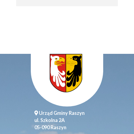
Urząd Gminy Raszyn
ul. Szkolna 2A
05-090 Raszyn