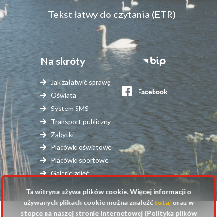
Tekst łatwy do czytania (ETR)
Na skróty
Stopka
serwisy
Jak załatwić sprawę
zewnętrzne
Oświata
System SMS
Transport publiczny
Zabytki
Placówki oświatowe
Placówki sportowe
Galerie zdjęć
Ta witryna używa plików cookie. Więcej informacji o
używanych plikach cookie można znaleźć
tutaj
oraz w
stopce na naszej stronie internetowej (Polityka plików