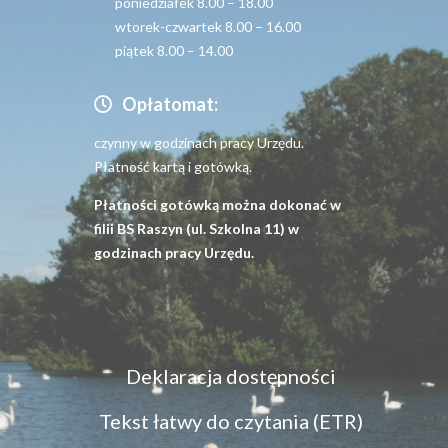
poniedziałek 8.00 – 18.00
wtorek-czwartek 8.00 – 16.00
piątek 8.00 – 14.00
Opłatomat:
czynny w godzinach pracy Urzędu.
Płatność kartą i gotówką.
Płatności gotówką można dokonać w
filii BS Raszyn (ul. Szkolna 11) w
godzinach pracy Urzędu.
Menu
Deklaracja dostępności
dostępność
Tekst łatwy do czytania (ETR)