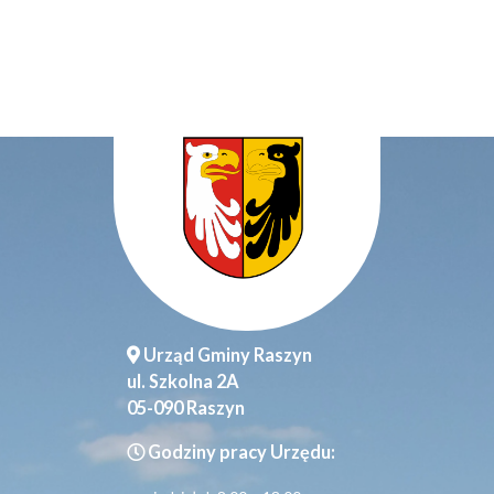
Urząd Gminy Raszyn
ul. Szkolna 2A
05-090 Raszyn
Godziny pracy Urzędu: