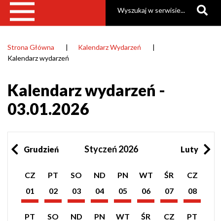
Szukaj
Strona Główna
Kalendarz Wydarzeń
Ścieżka
Kalendarz wydarzeń
nawigacyjna
Kalendarz wydarzeń -
03.01.2026
Styczeń 2026
Grudzień
Luty
Pokaż
Pokaż
Pokaż
Pokaż
Pokaż
Pokaż
Pokaż
Pokaż
CZ
PT
SO
ND
PN
WT
ŚR
CZ
listę
listę
listę
listę
listę
listę
listę
listę
wydarzeń
wydarzeń
wydarzeń
wydarzeń
wydarzeń
wydarzeń
wydarzeń
wydarzeń
01
02
03
04
05
06
07
08
z
z
z
z
z
z
z
z
Styczeń
Styczeń
Styczeń
Styczeń
Styczeń
Styczeń
Styczeń
Styczeń
dnia:
dnia:
dnia:
dnia:
dnia:
dnia:
dnia:
dnia:
2026
2026
2026
2026
2026
2026
2026
2026
Pokaż
Pokaż
Pokaż
Pokaż
Pokaż
Pokaż
Pokaż
Pokaż
PT
SO
ND
PN
WT
ŚR
CZ
PT
listę
listę
listę
listę
listę
listę
listę
listę