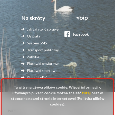
Na skróty
Stopka
serwisy
Jak załatwić sprawę
zewnętrzne
Oświata
System SMS
Transport publiczny
Zabytki
Placówki oświatowe
Placówki sportowe
Galerie zdjęć
Ta witryna używa plików cookie. Więcej informacji o
używanych plikach cookie można znaleźć
tutaj
oraz w
stopce na naszej stronie internetowej (Polityka plików
© 2025 Urząd Gminy Raszyn
cookies).
Polityka
Mapa
Polityka plików