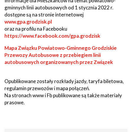
Informacje dla Mieszkańców na temat powiatowo-
gminnych linii autobusowych od 1 stycznia 2022 r.
dostępne są na stronie internetowej
www.gpa.grodzisk.pl
oraz na profilu na Facebooku
https://www.facebook.com/gpa.grodzisk
Will
Mapa Związku Powiatowo-Gminnego Grodziskie
open
Przewozy Autobusowe z przebiegiem linii
in
autobusowych organizowanych przez Związek
new
window
Opublikowane zostały rozkłady jazdy, taryfa biletowa,
regulamin przewozów i mapa połączeń.
Na stronach www i Fb publikowane są także materiały
prasowe.