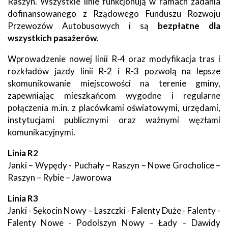
Raszyn. Wszystkie linie funkcjonują w ramach zadania
dofinansowanego z Rządowego Funduszu Rozwoju
Przewozów Autobusowych i są
bezpłatne dla
wszystkich pasażerów.
Wprowadzenie nowej linii R-4 oraz modyfikacja tras i
rozkładów jazdy linii R-2 i R-3 pozwolą na lepsze
skomunikowanie miejscowości na terenie gminy,
zapewniając mieszkańcom wygodne i regularne
połączenia m.in. z placówkami oświatowymi, urzędami,
instytucjami publicznymi oraz ważnymi węzłami
komunikacyjnymi.
Linia R2
Janki – Wypędy - Puchały – Raszyn – Nowe Grocholice –
Raszyn – Rybie – Jaworowa
Linia R3
Janki - Sękocin Nowy – Laszczki - Falenty Duże - Falenty -
Falenty Nowe - Podolszyn Nowy – Łady – Dawidy