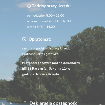
Godziny pracy Urzędu:
poniedziałek 8.00 – 18.00
wtorek-czwartek 8.00 – 16.00
piątek 8.00 – 14.00
Opłatomat:
czynny w godzinach pracy Urzędu.
Płatność kartą i gotówką.
Płatności gotówką można dokonać w
filii BS Raszyn (ul. Szkolna 11) w
godzinach pracy Urzędu.
Menu
Deklaracja dostępności