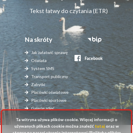
dostępność
Tekst łatwy do czytania (ETR)
Na skróty
Stopka
serwisy
Jak załatwić sprawę
zewnętrzne
Oświata
System SMS
Transport publiczny
Zabytki
Placówki oświatowe
Placówki sportowe
Galerie zdjęć
Ta witryna używa plików cookie. Więcej informacji o
używanych plikach cookie można znaleźć
tutaj
oraz w
stopce na naszej stronie internetowej (Polityka plików