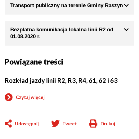
Transport publiczny na terenie Gminy Raszyn
Bezpłatna komunikacja lokalna linii R2 od
01.08.2020 r.
Powiązane treści
Rozkład jazdy linii R2, R3, R4, 61, 62 i 63
Czytaj więcej
Udostępnij
Tweet
Drukuj
Will
open