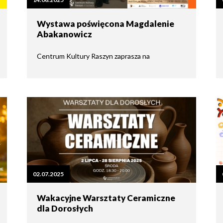
tne
Wystawa poświęcona Magdalenie
Abakanowicz
acje
ądowe
Centrum Kultury Raszyn zaprasza na
ki
cje
02.07.2025
e
Wakacyjne Warsztaty Ceramiczne
dla Dorosłych