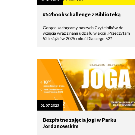
zdrowo
Ochrona
Środowiska
Will
Zamówienia
#52bookschallenge z Biblioteką
i
open
Publiczne
Organiz
Gospodarka
in
pozarz
Odpadami
new
Gorąco zachęcamy naszych Czytelników do
window
wzięcia wraz z nami udziału w akcji „Przeczytam
Eko
52 książki w 2025 roku”. Dlaczego 52?
Raszyn
Policja
Oświata
Dostępność
Jednost
Zgłaszanie
OSP
awarii
Język
migowy
Parafie
System
w
SMS
Urzędzie
Publika
o
Konsultacje
01.07.2025
Raszyni
społeczne
Bezpłatne zajęcia jogi w Parku
Jordanowskim
Planowane
wyłączenia