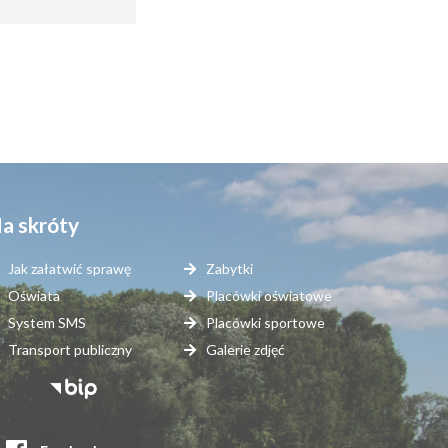
a skróty
Jak załatwić sprawę
Zabytki
Oświata
Placówki oświatowe
System SMS
Placówki sportowe
Transport publiczny
Galerie zdjęć
topka
erwisy