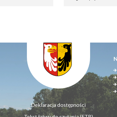
N
Menu
Deklaracja dostępności
S
dostępność
s
Tekst łatwy do czytania (ETR)