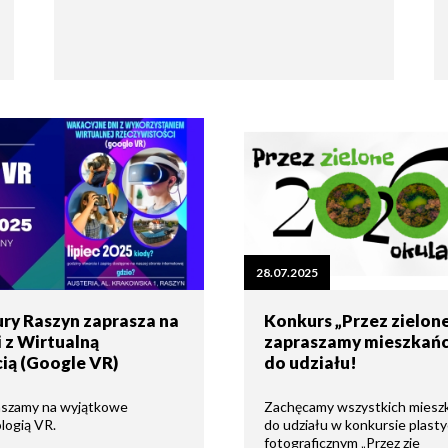
28.07.2025
ry Raszyn zaprasza na
Konkurs „Przez zielone
 z Wirtualną
zapraszamy mieszkań
ią (Google VR)
do udziału!
aszamy na wyjątkowe
Zachęcamy wszystkich miesz
logią VR.
do udziału w konkursie plast
fotograficznym „Przez zie