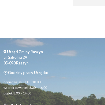
Urząd Gminy Raszyn
ul. Szkolna 2A
05-090 Raszyn
Godziny pracy Urzędu:
poniedziałek 8.00 – 18.00
wtorek-czwartek 8.00 – 16.00
piątek 8.00 – 14.00