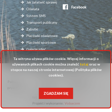
serwisy
Jak załatwić sprawę
zewnętrzne
Oświata
System SMS
Transport publiczny
Zabytki
Placówki oświatowe
Placówki sportowe
Galerie zdjęć
Ta witryna używa plików cookie. Więcej informacji o
używanych plikach cookie można znaleźć
tutaj
oraz w
stopce na naszej stronie internetowej (Polityka plików
© 2025 Urząd Gminy Raszyn
cookies).
Polityka
Mapa
Polityka plików
Stopka
prywatności
strony
cookies
ZGADZAM SIĘ
fot. Anna Pluta
Projekt i wykonanie:
Will
Vobacom
open