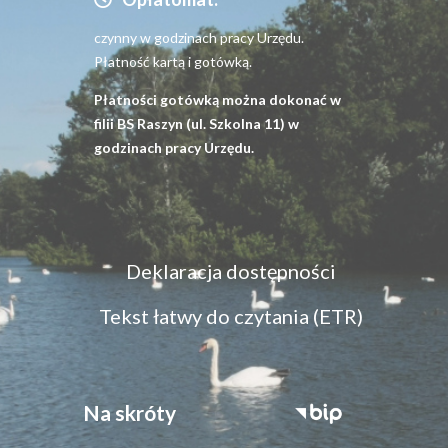
czynny w godzinach pracy Urzędu.
Płatność kartą i gotówką.
Płatności gotówką można dokonać w
filii BS Raszyn (ul. Szkolna 11) w
godzinach pracy Urzędu.
Menu
Deklaracja dostępności
dostępność
Tekst łatwy do czytania (ETR)
Na skróty
Stopka