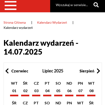
Szukaj
Strona Główna
Kalendarz Wydarzeń
Ścieżka
Kalendarz wydarzeń
nawigacyjna
Kalendarz wydarzeń -
14.07.2025
Lipiec 2025
Czerwiec
Sierpień
Pokaż
Pokaż
Pokaż
Pokaż
Pokaż
Pokaż
Pokaż
Pokaż
WT
ŚR
CZ
PT
SO
ND
PN
WT
listę
listę
listę
listę
listę
listę
listę
listę
wydarzeń
wydarzeń
wydarzeń
wydarzeń
wydarzeń
wydarzeń
wydarzeń
wydarzeń
01
02
03
04
05
06
07
08
z
z
z
z
z
z
z
z
Lipiec
Lipiec
Lipiec
Lipiec
Lipiec
Lipiec
Lipiec
Lipiec
dnia:
dnia:
dnia:
dnia:
dnia:
dnia:
dnia:
dnia:
2025
2025
2025
2025
2025
2025
2025
2025
Pokaż
Pokaż
Pokaż
Pokaż
Pokaż
Pokaż
Pokaż
Pokaż
ŚR
CZ
PT
SO
ND
PN
WT
ŚR
listę
listę
listę
listę
listę
listę
listę
listę