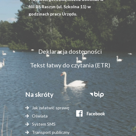
filii BS Raszyn (ul. Szkolna 11) w
godzinach pracy Urzędu.
Menu
Deklaracja dostępności
dostępność
Tekst łatwy do czytania (ETR)
Na skróty
Stopka
serwisy
Jak załatwić sprawę
zewnętrzne
Oświata
System SMS
Transport publiczny