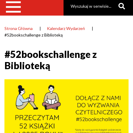
Szukaj
Strona Główna
Kalendarz Wydarzeń
Ścieżka
#52bookschallenge z Biblioteką
nawigacyjna
#52bookschallenge z
Biblioteką