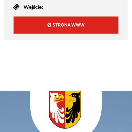
Wejście:
STRONA WWW
WILL
OPEN
IN
NEW
WINDOW