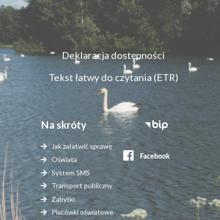
Menu
Deklaracja dostępności
dostępność
Tekst łatwy do czytania (ETR)
Na skróty
Stopka
serwisy
Jak załatwić sprawę
zewnętrzne
Oświata
System SMS
Transport publiczny
Zabytki
Placówki oświatowe