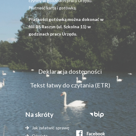
czynny w godzinach pracy Urzędu.
Płatność kartą i gotówką.
Płatności gotówką można dokonać w
filii BS Raszyn (ul. Szkolna 11) w
godzinach pracy Urzędu.
Menu
Deklaracja dostępności
dostępność
Tekst łatwy do czytania (ETR)
Na skróty
Stopka
serwisy
Jak załatwić sprawę
zewnętrzne
Oświata