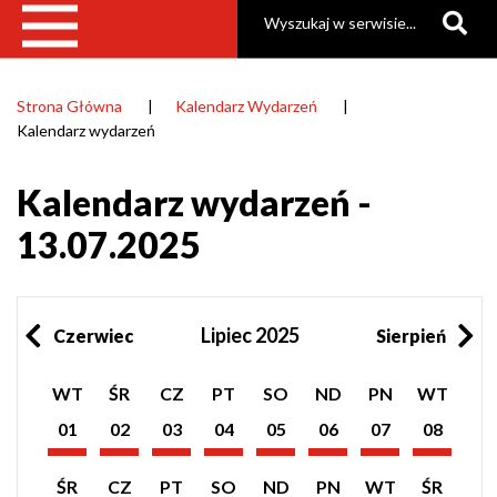
Szukaj
Strona Główna
Kalendarz Wydarzeń
Ścieżka
Kalendarz wydarzeń
nawigacyjna
Kalendarz wydarzeń -
13.07.2025
Lipiec 2025
Czerwiec
Sierpień
Pokaż
Pokaż
Pokaż
Pokaż
Pokaż
Pokaż
Pokaż
Pokaż
WT
ŚR
CZ
PT
SO
ND
PN
WT
listę
listę
listę
listę
listę
listę
listę
listę
wydarzeń
wydarzeń
wydarzeń
wydarzeń
wydarzeń
wydarzeń
wydarzeń
wydarzeń
01
02
03
04
05
06
07
08
z
z
z
z
z
z
z
z
Lipiec
Lipiec
Lipiec
Lipiec
Lipiec
Lipiec
Lipiec
Lipiec
dnia:
dnia:
dnia:
dnia:
dnia:
dnia:
dnia:
dnia:
2025
2025
2025
2025
2025
2025
2025
2025
Pokaż
Pokaż
Pokaż
Pokaż
Pokaż
Pokaż
Pokaż
Pokaż
ŚR
CZ
PT
SO
ND
PN
WT
ŚR
listę
listę
listę
listę
listę
listę
listę
listę