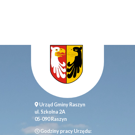
Urząd Gminy Raszyn
ul. Szkolna 2A
05-090 Raszyn
Godziny pracy Urzędu: