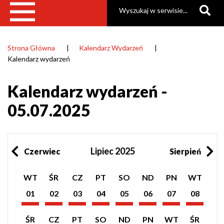
Szukaj
Strona Główna
Kalendarz Wydarzeń
Ścieżka
Kalendarz wydarzeń
nawigacyjna
Kalendarz wydarzeń -
05.07.2025
Lipiec 2025
Czerwiec
Sierpień
Pokaż
Pokaż
Pokaż
Pokaż
Pokaż
Pokaż
Pokaż
Pokaż
WT
ŚR
CZ
PT
SO
ND
PN
WT
listę
listę
listę
listę
listę
listę
listę
listę
wydarzeń
wydarzeń
wydarzeń
wydarzeń
wydarzeń
wydarzeń
wydarzeń
wydarzeń
01
02
03
04
05
06
07
08
z
z
z
z
z
z
z
z
Lipiec
Lipiec
Lipiec
Lipiec
Lipiec
Lipiec
Lipiec
Lipiec
dnia:
dnia:
dnia:
dnia:
dnia:
dnia:
dnia:
dnia:
2025
2025
2025
2025
2025
2025
2025
2025
Pokaż
Pokaż
Pokaż
Pokaż
Pokaż
Pokaż
Pokaż
Pokaż
ŚR
CZ
PT
SO
ND
PN
WT
ŚR
listę
listę
listę
listę
listę
listę
listę
listę