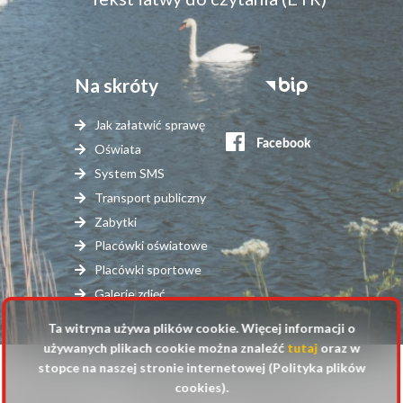
Na skróty
Stopka
serwisy
Jak załatwić sprawę
zewnętrzne
Oświata
System SMS
Transport publiczny
Zabytki
Placówki oświatowe
Placówki sportowe
Galerie zdjęć
Ta witryna używa plików cookie. Więcej informacji o
używanych plikach cookie można znaleźć
tutaj
oraz w
stopce na naszej stronie internetowej (Polityka plików
© 2025 Urząd Gminy Raszyn
cookies).