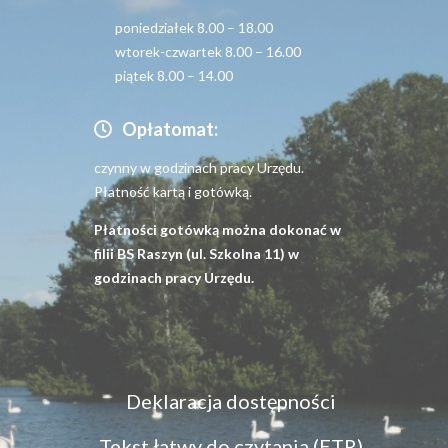
poniedziałek 8.00 – 18.00
wtorek-czwartek 8.00 – 16.00
piątek 8.00 – 14.00
Opłatomat:
czynny w godzinach pracy Urzędu.
Płatność kartą i gotówką.
Płatności gotówką można dokonać w
filii BS Raszyn (ul. Szkolna 11) w
godzinach pracy Urzędu.
Menu
Deklaracja dostępności
dostępność
Tekst łatwy do czytania (ETR)