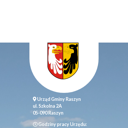
Urząd Gminy Raszyn
ul. Szkolna 2A
05-090 Raszyn
Godziny pracy Urzędu: