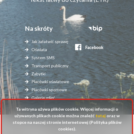
Na skróty
Stopka
serwisy
Jak załatwić sprawę
zewnętrzne
Oświata
System SMS
Transport publiczny
Zabytki
Placówki oświatowe
Placówki sportowe
Galerie zdjęć
Ta witryna używa plików cookie. Więcej informacji o
używanych plikach cookie można znaleźć
tutaj
oraz w
stopce na naszej stronie internetowej (Polityka plików
© 2025 Urząd Gminy Raszyn
cookies).