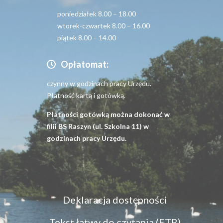
poniedziałek 8.00 – 18.00
wtorek-czwartek 8.00 – 16.00
piątek 8.00 – 14.00
Opłatomat:
czynny w godzinach pracy Urzędu.
Płatność kartą i gotówką.
Płatności gotówką można dokonać w
filii BS Raszyn (ul. Szkolna 11) w
godzinach pracy Urzędu.
Menu
Deklaracja dostępności
dostępność
Tekst łatwy do czytania (ETR)