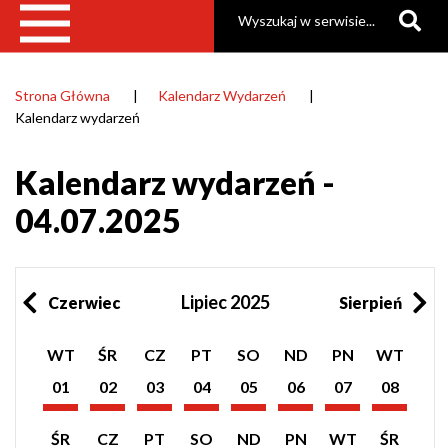
Szukaj
Strona Główna
Kalendarz Wydarzeń
Ścieżka
Kalendarz wydarzeń
nawigacyjna
Kalendarz wydarzeń -
04.07.2025
Lipiec 2025
Czerwiec
Sierpień
Pokaż
Pokaż
Pokaż
Pokaż
Pokaż
Pokaż
Pokaż
Pokaż
WT
ŚR
CZ
PT
SO
ND
PN
WT
listę
listę
listę
listę
listę
listę
listę
listę
wydarzeń
wydarzeń
wydarzeń
wydarzeń
wydarzeń
wydarzeń
wydarzeń
wydarzeń
01
02
03
04
05
06
07
08
z
z
z
z
z
z
z
z
Lipiec
Lipiec
Lipiec
Lipiec
Lipiec
Lipiec
Lipiec
Lipiec
dnia:
dnia:
dnia:
dnia:
dnia:
dnia:
dnia:
dnia:
2025
2025
2025
2025
2025
2025
2025
2025
Pokaż
Pokaż
Pokaż
Pokaż
Pokaż
Pokaż
Pokaż
Pokaż
ŚR
CZ
PT
SO
ND
PN
WT
ŚR
listę
listę
listę
listę
listę
listę
listę
listę