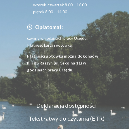
wtorek-czwartek 8.00 – 16.00
piątek 8.00 – 14.00
Opłatomat:
czynny w godzinach pracy Urzędu.
Płatność kartą i gotówką.
Płatności gotówką można dokonać w
filii BS Raszyn (ul. Szkolna 11) w
godzinach pracy Urzędu.
Menu
Deklaracja dostępności
dostępność
Tekst łatwy do czytania (ETR)