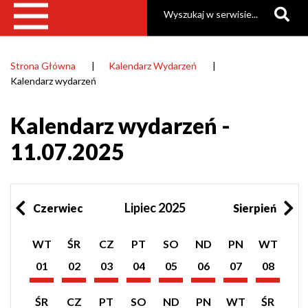
Szukaj
Strona Główna
Kalendarz Wydarzeń
Ścieżka
Kalendarz wydarzeń
nawigacyjna
Kalendarz wydarzeń -
11.07.2025
Lipiec 2025
Czerwiec
Sierpień
Pokaż
Pokaż
Pokaż
Pokaż
Pokaż
Pokaż
Pokaż
Pokaż
WT
ŚR
CZ
PT
SO
ND
PN
WT
listę
listę
listę
listę
listę
listę
listę
listę
wydarzeń
wydarzeń
wydarzeń
wydarzeń
wydarzeń
wydarzeń
wydarzeń
wydarzeń
01
02
03
04
05
06
07
08
z
z
z
z
z
z
z
z
Lipiec
Lipiec
Lipiec
Lipiec
Lipiec
Lipiec
Lipiec
Lipiec
dnia:
dnia:
dnia:
dnia:
dnia:
dnia:
dnia:
dnia:
2025
2025
2025
2025
2025
2025
2025
2025
Pokaż
Pokaż
Pokaż
Pokaż
Pokaż
Pokaż
Pokaż
Pokaż
ŚR
CZ
PT
SO
ND
PN
WT
ŚR
listę
listę
listę
listę
listę
listę
listę
listę