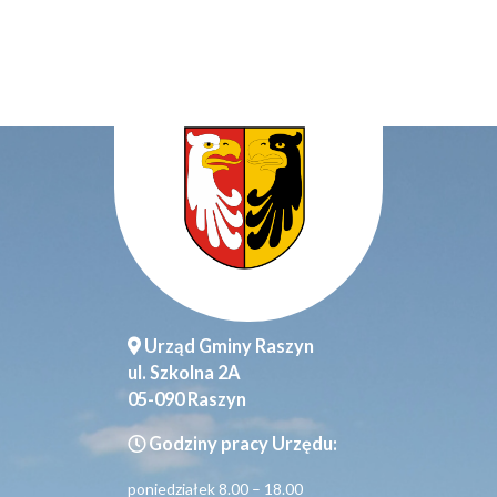
Urząd Gminy Raszyn
ul. Szkolna 2A
05-090 Raszyn
Godziny pracy Urzędu:
poniedziałek 8.00 – 18.00