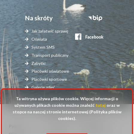
Na skróty
Stopka
serwisy
Jak załatwić sprawę
zewnętrzne
Oświata
System SMS
Transport publiczny
Zabytki
Placówki oświatowe
Placówki sportowe
Galerie zdjęć
Ta witryna używa plików cookie. Więcej informacji o
używanych plikach cookie można znaleźć
tutaj
oraz w
stopce na naszej stronie internetowej (Polityka plików
© 2025 Urząd Gminy Raszyn
cookies).
Polityka
Mapa
Polityka plików
Stopka
prywatności
strony
cookies