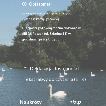
Opłatomat:
czynny w godzinach pracy Urzędu.
Płatność kartą i gotówką.
Płatności gotówką można dokonać w
filii BS Raszyn (ul. Szkolna 11) w
godzinach pracy Urzędu.
Menu
Deklaracja dostępności
dostępność
Tekst łatwy do czytania (ETR)
Na skróty