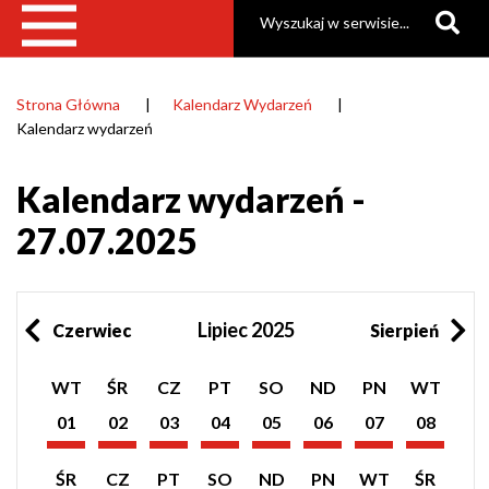
Szukaj
Strona Główna
Kalendarz Wydarzeń
Ścieżka
Kalendarz wydarzeń
nawigacyjna
Kalendarz wydarzeń -
27.07.2025
Lipiec 2025
Czerwiec
Sierpień
Pokaż
Pokaż
Pokaż
Pokaż
Pokaż
Pokaż
Pokaż
Pokaż
WT
ŚR
CZ
PT
SO
ND
PN
WT
listę
listę
listę
listę
listę
listę
listę
listę
wydarzeń
wydarzeń
wydarzeń
wydarzeń
wydarzeń
wydarzeń
wydarzeń
wydarzeń
01
02
03
04
05
06
07
08
z
z
z
z
z
z
z
z
Lipiec
Lipiec
Lipiec
Lipiec
Lipiec
Lipiec
Lipiec
Lipiec
dnia:
dnia:
dnia:
dnia:
dnia:
dnia:
dnia:
dnia:
2025
2025
2025
2025
2025
2025
2025
2025
Pokaż
Pokaż
Pokaż
Pokaż
Pokaż
Pokaż
Pokaż
Pokaż
ŚR
CZ
PT
SO
ND
PN
WT
ŚR
listę
listę
listę
listę
listę
listę
listę
listę