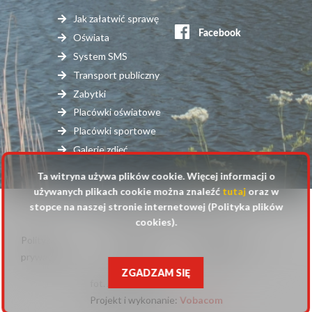
Stopka
serwisy
Jak załatwić sprawę
zewnętrzne
Oświata
System SMS
Transport publiczny
Zabytki
Placówki oświatowe
Placówki sportowe
Galerie zdjęć
Ta witryna używa plików cookie. Więcej informacji o
używanych plikach cookie można znaleźć
tutaj
oraz w
stopce na naszej stronie internetowej (Polityka plików
© 2025 Urząd Gminy Raszyn
cookies).
Polityka
Mapa
Polityka plików
Stopka
prywatności
strony
cookies
ZGADZAM SIĘ
fot. Anna Pluta
Projekt i wykonanie:
Will
Vobacom