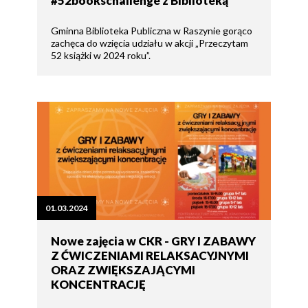
#52bookschallenge z Biblioteką
Gminna Biblioteka Publiczna w Raszynie gorąco
zachęca do wzięcia udziału w akcji „Przeczytam
52 książki w 2024 roku”.
01.03.2024
Nowe zajęcia w CKR - GRY I ZABAWY
Z ĆWICZENIAMI RELAKSACYJNYMI
ORAZ ZWIĘKSZAJĄCYMI
KONCENTRACJĘ