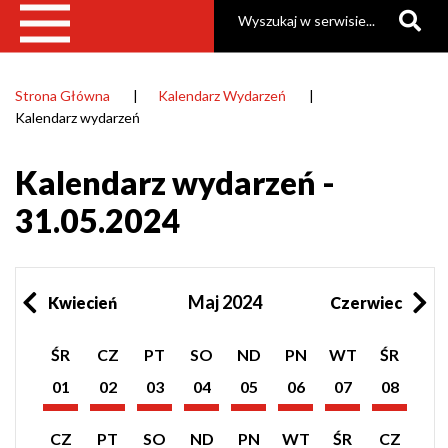
Szukaj
Strona Główna
Kalendarz Wydarzeń
Ścieżka
Kalendarz wydarzeń
nawigacyjna
Kalendarz wydarzeń -
31.05.2024
Maj 2024
Kwiecień
Czerwiec
Pokaż
Pokaż
Pokaż
Pokaż
Pokaż
Pokaż
Pokaż
Pokaż
ŚR
CZ
PT
SO
ND
PN
WT
ŚR
listę
listę
listę
listę
listę
listę
listę
listę
wydarzeń
wydarzeń
wydarzeń
wydarzeń
wydarzeń
wydarzeń
wydarzeń
wydarzeń
01
02
03
04
05
06
07
08
z
z
z
z
z
z
z
z
Maj
Maj
Maj
Maj
Maj
Maj
Maj
Maj
dnia:
dnia:
dnia:
dnia:
dnia:
dnia:
dnia:
dnia:
2024
2024
2024
2024
2024
2024
2024
2024
Pokaż
Pokaż
Pokaż
Pokaż
Pokaż
Pokaż
Pokaż
Pokaż
CZ
PT
SO
ND
PN
WT
ŚR
CZ
listę
listę
listę
listę
listę
listę
listę
listę