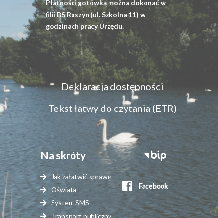
Płatności gotówką można dokonać w
filii BS Raszyn (ul. Szkolna 11) w
godzinach pracy Urzędu.
Menu
Deklaracja dostępności
dostępność
Tekst łatwy do czytania (ETR)
Na skróty
Stopka
serwisy
Jak załatwić sprawę
zewnętrzne
Oświata
System SMS
Transport publiczny