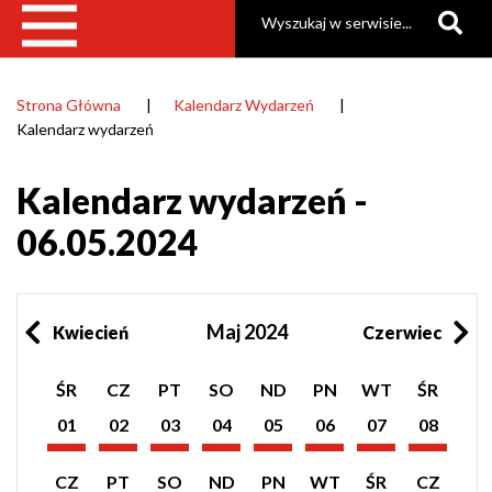
Szukaj
Strona Główna
Kalendarz Wydarzeń
Ścieżka
Kalendarz wydarzeń
nawigacyjna
Kalendarz wydarzeń -
06.05.2024
Maj 2024
Kwiecień
Czerwiec
Pokaż
Pokaż
Pokaż
Pokaż
Pokaż
Pokaż
Pokaż
Pokaż
ŚR
CZ
PT
SO
ND
PN
WT
ŚR
listę
listę
listę
listę
listę
listę
listę
listę
wydarzeń
wydarzeń
wydarzeń
wydarzeń
wydarzeń
wydarzeń
wydarzeń
wydarzeń
01
02
03
04
05
06
07
08
z
z
z
z
z
z
z
z
Maj
Maj
Maj
Maj
Maj
Maj
Maj
Maj
dnia:
dnia:
dnia:
dnia:
dnia:
dnia:
dnia:
dnia:
2024
2024
2024
2024
2024
2024
2024
2024
Pokaż
Pokaż
Pokaż
Pokaż
Pokaż
Pokaż
Pokaż
Pokaż
CZ
PT
SO
ND
PN
WT
ŚR
CZ
listę
listę
listę
listę
listę
listę
listę
listę