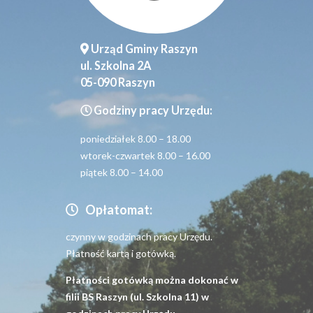
Urząd Gminy Raszyn
ul. Szkolna 2A
05-090 Raszyn
Godziny pracy Urzędu:
poniedziałek 8.00 – 18.00
wtorek-czwartek 8.00 – 16.00
piątek 8.00 – 14.00
Opłatomat:
czynny w godzinach pracy Urzędu.
Płatność kartą i gotówką.
Płatności gotówką można dokonać w
filii BS Raszyn (ul. Szkolna 11) w