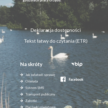
godzinach pracy Urzędu.
Menu
Deklaracja dostępności
dostępność
Tekst łatwy do czytania (ETR)
Na skróty
Stopka
serwisy
Jak załatwić sprawę
zewnętrzne
Oświata
System SMS
Transport publiczny
Zabytki
Placówki oświatowe