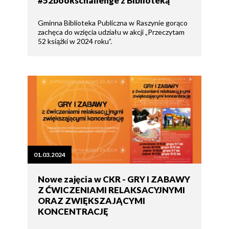
#52bookschallenge z Biblioteką
Gminna Biblioteka Publiczna w Raszynie gorąco
zachęca do wzięcia udziału w akcji „Przeczytam
52 książki w 2024 roku”.
01.03.2024
Nowe zajęcia w CKR - GRY I ZABAWY
Z ĆWICZENIAMI RELAKSACYJNYMI
ORAZ ZWIĘKSZAJĄCYMI
KONCENTRACJĘ