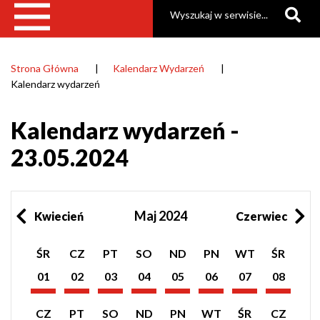
Szukaj
Strona Główna
Kalendarz Wydarzeń
Ścieżka
Kalendarz wydarzeń
nawigacyjna
Kalendarz wydarzeń -
23.05.2024
Maj 2024
Kwiecień
Czerwiec
Pokaż
Pokaż
Pokaż
Pokaż
Pokaż
Pokaż
Pokaż
Pokaż
ŚR
CZ
PT
SO
ND
PN
WT
ŚR
listę
listę
listę
listę
listę
listę
listę
listę
wydarzeń
wydarzeń
wydarzeń
wydarzeń
wydarzeń
wydarzeń
wydarzeń
wydarzeń
01
02
03
04
05
06
07
08
z
z
z
z
z
z
z
z
Maj
Maj
Maj
Maj
Maj
Maj
Maj
Maj
dnia:
dnia:
dnia:
dnia:
dnia:
dnia:
dnia:
dnia:
2024
2024
2024
2024
2024
2024
2024
2024
Pokaż
Pokaż
Pokaż
Pokaż
Pokaż
Pokaż
Pokaż
Pokaż
CZ
PT
SO
ND
PN
WT
ŚR
CZ
listę
listę
listę
listę
listę
listę
listę
listę