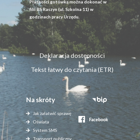
Płatności gotówką można dokonać w
filii BS Raszyn (ul. Szkolna 11) w
godzinach pracy Urzędu.
Menu
Deklaracja dostępności
dostępność
Tekst łatwy do czytania (ETR)
Na skróty
Stopka
serwisy
Jak załatwić sprawę
zewnętrzne
Oświata
System SMS
Transport publiczny