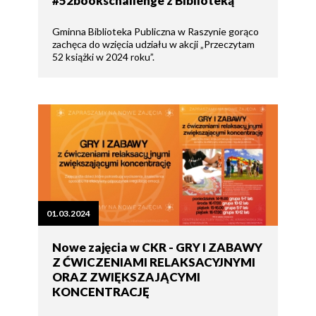
#52bookschallenge z Biblioteką
Gminna Biblioteka Publiczna w Raszynie gorąco
zachęca do wzięcia udziału w akcji „Przeczytam
52 książki w 2024 roku”.
01.03.2024
Nowe zajęcia w CKR - GRY I ZABAWY
Z ĆWICZENIAMI RELAKSACYJNYMI
ORAZ ZWIĘKSZAJĄCYMI
KONCENTRACJĘ