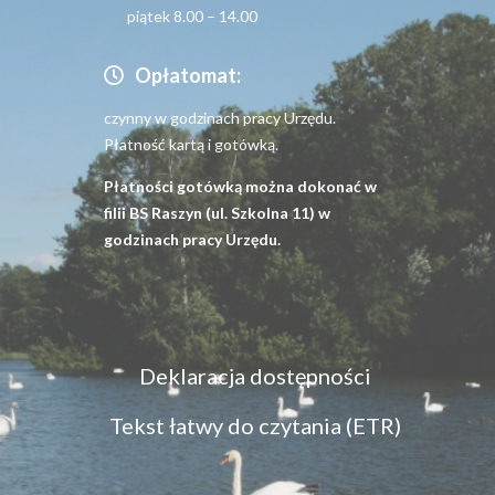
piątek 8.00 – 14.00
Opłatomat:
czynny w godzinach pracy Urzędu.
Płatność kartą i gotówką.
Płatności gotówką można dokonać w
filii BS Raszyn (ul. Szkolna 11) w
godzinach pracy Urzędu.
Menu
Deklaracja dostępności
dostępność
Tekst łatwy do czytania (ETR)