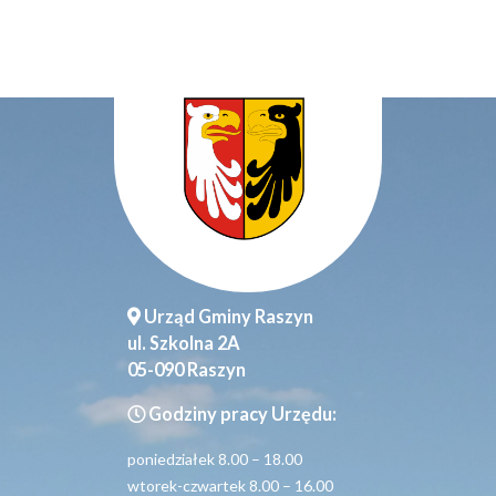
Urząd Gminy Raszyn
ul. Szkolna 2A
05-090 Raszyn
Godziny pracy Urzędu:
poniedziałek 8.00 – 18.00
wtorek-czwartek 8.00 – 16.00