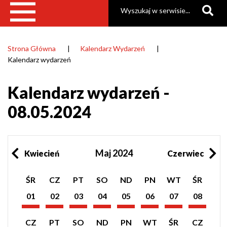
Szukaj
Strona Główna
Kalendarz Wydarzeń
Ścieżka
Kalendarz wydarzeń
nawigacyjna
Kalendarz wydarzeń -
08.05.2024
Maj 2024
Kwiecień
Czerwiec
Pokaż
Pokaż
Pokaż
Pokaż
Pokaż
Pokaż
Pokaż
Pokaż
ŚR
CZ
PT
SO
ND
PN
WT
ŚR
listę
listę
listę
listę
listę
listę
listę
listę
wydarzeń
wydarzeń
wydarzeń
wydarzeń
wydarzeń
wydarzeń
wydarzeń
wydarzeń
01
02
03
04
05
06
07
08
z
z
z
z
z
z
z
z
Maj
Maj
Maj
Maj
Maj
Maj
Maj
Maj
dnia:
dnia:
dnia:
dnia:
dnia:
dnia:
dnia:
dnia:
2024
2024
2024
2024
2024
2024
2024
2024
Pokaż
Pokaż
Pokaż
Pokaż
Pokaż
Pokaż
Pokaż
Pokaż
CZ
PT
SO
ND
PN
WT
ŚR
CZ
listę
listę
listę
listę
listę
listę
listę
listę