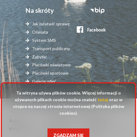
Na skróty
Stopka
serwisy
Jak załatwić sprawę
zewnętrzne
Oświata
System SMS
Transport publiczny
Zabytki
Placówki oświatowe
Placówki sportowe
Galerie zdjęć
Ta witryna używa plików cookie. Więcej informacji o
używanych plikach cookie można znaleźć
tutaj
oraz w
stopce na naszej stronie internetowej (Polityka plików
© 2025 Urząd Gminy Raszyn
cookies).
Polityka
Mapa
Polityka plików
Stopka
prywatności
strony
cookies
ZGADZAM SIĘ