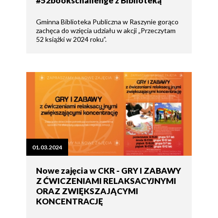
#52bookschallenge z Biblioteką
Gminna Biblioteka Publiczna w Raszynie gorąco
zachęca do wzięcia udziału w akcji „Przeczytam
52 książki w 2024 roku”.
01.03.2024
Nowe zajęcia w CKR - GRY I ZABAWY
Z ĆWICZENIAMI RELAKSACYJNYMI
ORAZ ZWIĘKSZAJĄCYMI
KONCENTRACJĘ