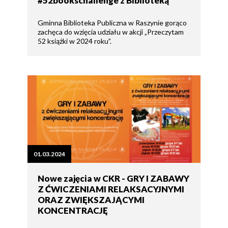
#52bookschallenge z Biblioteką
Gminna Biblioteka Publiczna w Raszynie gorąco
zachęca do wzięcia udziału w akcji „Przeczytam
52 książki w 2024 roku”.
01.03.2024
Nowe zajęcia w CKR - GRY I ZABAWY
Z ĆWICZENIAMI RELAKSACYJNYMI
ORAZ ZWIĘKSZAJĄCYMI
KONCENTRACJĘ