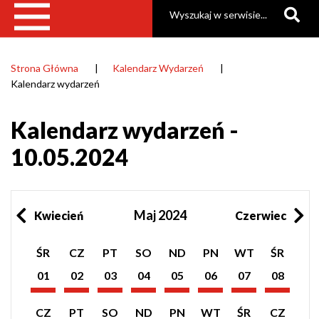
Szukaj
Strona Główna
Kalendarz Wydarzeń
Ścieżka
Kalendarz wydarzeń
nawigacyjna
Kalendarz wydarzeń -
10.05.2024
Maj 2024
Kwiecień
Czerwiec
Pokaż
Pokaż
Pokaż
Pokaż
Pokaż
Pokaż
Pokaż
Pokaż
ŚR
CZ
PT
SO
ND
PN
WT
ŚR
listę
listę
listę
listę
listę
listę
listę
listę
wydarzeń
wydarzeń
wydarzeń
wydarzeń
wydarzeń
wydarzeń
wydarzeń
wydarzeń
01
02
03
04
05
06
07
08
z
z
z
z
z
z
z
z
Maj
Maj
Maj
Maj
Maj
Maj
Maj
Maj
dnia:
dnia:
dnia:
dnia:
dnia:
dnia:
dnia:
dnia:
2024
2024
2024
2024
2024
2024
2024
2024
Pokaż
Pokaż
Pokaż
Pokaż
Pokaż
Pokaż
Pokaż
Pokaż
CZ
PT
SO
ND
PN
WT
ŚR
CZ
listę
listę
listę
listę
listę
listę
listę
listę