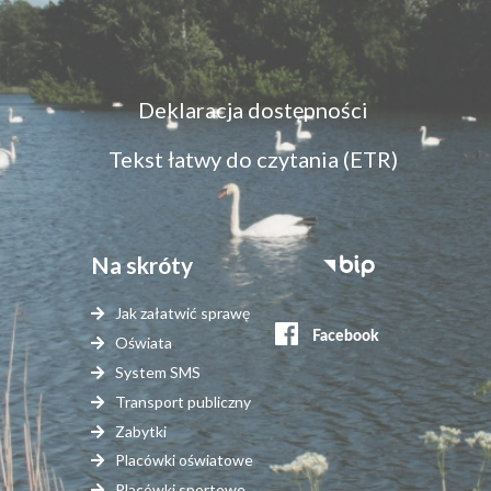
Menu
Deklaracja dostępności
dostępność
Tekst łatwy do czytania (ETR)
Na skróty
Stopka
serwisy
Jak załatwić sprawę
zewnętrzne
Oświata
System SMS
Transport publiczny
Zabytki
Placówki oświatowe
Placówki sportowe