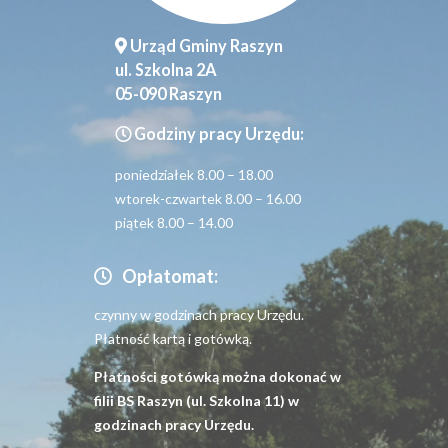
Urząd Gminy Raszyn
ul. Szkolna 2A
05-090 Raszyn
Godziny pracy Urzędu:
poniedziałek 8.00 – 18.00
wtorek-czwartek 8.00 – 16.00
piątek 8.00 – 14.00
Opłatomat:
czynny w godzinach pracy Urzędu.
Płatność kartą i gotówką.
Płatności gotówką można dokonać w
filii BS Raszyn (ul. Szkolna 11) w
godzinach pracy Urzędu.