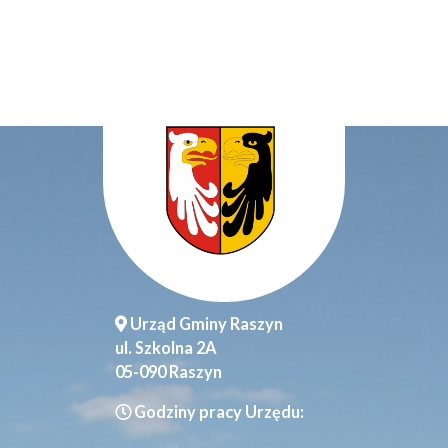
Urząd Gminy Raszyn
ul. Szkolna 2A
05-090 Raszyn
Godziny pracy Urzędu: