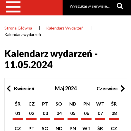
Szukaj
Strona Główna
Kalendarz Wydarzeń
Ścieżka
Kalendarz wydarzeń
nawigacyjna
Kalendarz wydarzeń -
11.05.2024
Maj 2024
Kwiecień
Czerwiec
Pokaż
Pokaż
Pokaż
Pokaż
Pokaż
Pokaż
Pokaż
Pokaż
ŚR
CZ
PT
SO
ND
PN
WT
ŚR
listę
listę
listę
listę
listę
listę
listę
listę
wydarzeń
wydarzeń
wydarzeń
wydarzeń
wydarzeń
wydarzeń
wydarzeń
wydarzeń
01
02
03
04
05
06
07
08
z
z
z
z
z
z
z
z
Maj
Maj
Maj
Maj
Maj
Maj
Maj
Maj
dnia:
dnia:
dnia:
dnia:
dnia:
dnia:
dnia:
dnia:
2024
2024
2024
2024
2024
2024
2024
2024
Pokaż
Pokaż
Pokaż
Pokaż
Pokaż
Pokaż
Pokaż
Pokaż
CZ
PT
SO
ND
PN
WT
ŚR
CZ
listę
listę
listę
listę
listę
listę
listę
listę