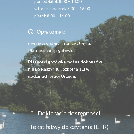
poniedziałek 8.00 – 18.00
wtorek-czwartek 8.00 – 16.00
piątek 8.00 – 14.00
Opłatomat:
czynny w godzinach pracy Urzędu.
Płatność kartą i gotówką.
Płatności gotówką można dokonać w
filii BS Raszyn (ul. Szkolna 11) w
godzinach pracy Urzędu.
Menu
Deklaracja dostępności
dostępność
Tekst łatwy do czytania (ETR)