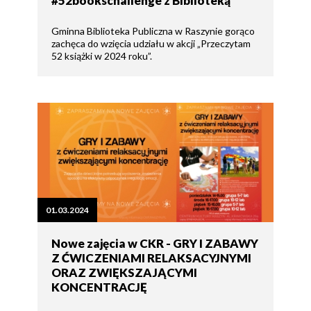
#52bookschallenge z Biblioteką
Gminna Biblioteka Publiczna w Raszynie gorąco
zachęca do wzięcia udziału w akcji „Przeczytam
52 książki w 2024 roku”.
01.03.2024
Nowe zajęcia w CKR - GRY I ZABAWY
Z ĆWICZENIAMI RELAKSACYJNYMI
ORAZ ZWIĘKSZAJĄCYMI
KONCENTRACJĘ