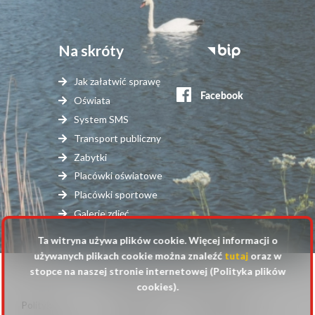
Na skróty
Stopka
serwisy
Jak załatwić sprawę
zewnętrzne
Oświata
System SMS
Transport publiczny
Zabytki
Placówki oświatowe
Placówki sportowe
Galerie zdjęć
Ta witryna używa plików cookie. Więcej informacji o
używanych plikach cookie można znaleźć
tutaj
oraz w
stopce na naszej stronie internetowej (Polityka plików
© 2025 Urząd Gminy Raszyn
cookies).
Polityka
Mapa
Polityka plików