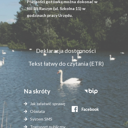
Płatności gotówką można dokonać w
filii BS Raszyn (ul. Szkolna 11) w
godzinach pracy Urzędu.
Menu
Deklaracja dostępności
dostępność
Tekst łatwy do czytania (ETR)
Na skróty
Stopka
serwisy
Jak załatwić sprawę
zewnętrzne
Oświata
System SMS
Transport publiczny