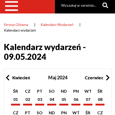
Szukaj
Strona Główna
Kalendarz Wydarzeń
Ścieżka
Kalendarz wydarzeń
nawigacyjna
Kalendarz wydarzeń -
09.05.2024
Maj 2024
Kwiecień
Czerwiec
Pokaż
Pokaż
Pokaż
Pokaż
Pokaż
Pokaż
Pokaż
Pokaż
ŚR
CZ
PT
SO
ND
PN
WT
ŚR
listę
listę
listę
listę
listę
listę
listę
listę
wydarzeń
wydarzeń
wydarzeń
wydarzeń
wydarzeń
wydarzeń
wydarzeń
wydarzeń
01
02
03
04
05
06
07
08
z
z
z
z
z
z
z
z
Maj
Maj
Maj
Maj
Maj
Maj
Maj
Maj
dnia:
dnia:
dnia:
dnia:
dnia:
dnia:
dnia:
dnia:
2024
2024
2024
2024
2024
2024
2024
2024
Pokaż
Pokaż
Pokaż
Pokaż
Pokaż
Pokaż
Pokaż
Pokaż
CZ
PT
SO
ND
PN
WT
ŚR
CZ
listę
listę
listę
listę
listę
listę
listę
listę