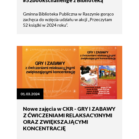
#52bookschallenge z Biblioteką
Gminna Biblioteka Publiczna w Raszynie gorąco
zachęca do wzięcia udziału w akcji „Przeczytam
52 książki w 2024 roku”.
01.03.2024
Nowe zajęcia w CKR - GRY I ZABAWY
Z ĆWICZENIAMI RELAKSACYJNYMI
ORAZ ZWIĘKSZAJĄCYMI
KONCENTRACJĘ