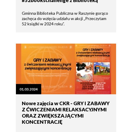
#52bookschallenge z Biblioteką
Gminna Biblioteka Publiczna w Raszynie gorąco
zachęca do wzięcia udziału w akcji „Przeczytam
52 książki w 2024 roku”.
01.03.2024
Nowe zajęcia w CKR - GRY I ZABAWY
Z ĆWICZENIAMI RELAKSACYJNYMI
ORAZ ZWIĘKSZAJĄCYMI
KONCENTRACJĘ