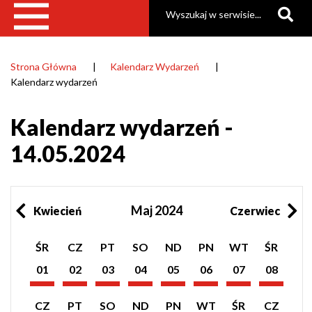
Szukaj
Strona Główna
Kalendarz Wydarzeń
Ścieżka
Kalendarz wydarzeń
nawigacyjna
Kalendarz wydarzeń -
14.05.2024
Maj 2024
Kwiecień
Czerwiec
Pokaż
Pokaż
Pokaż
Pokaż
Pokaż
Pokaż
Pokaż
Pokaż
ŚR
CZ
PT
SO
ND
PN
WT
ŚR
listę
listę
listę
listę
listę
listę
listę
listę
wydarzeń
wydarzeń
wydarzeń
wydarzeń
wydarzeń
wydarzeń
wydarzeń
wydarzeń
01
02
03
04
05
06
07
08
z
z
z
z
z
z
z
z
Maj
Maj
Maj
Maj
Maj
Maj
Maj
Maj
dnia:
dnia:
dnia:
dnia:
dnia:
dnia:
dnia:
dnia:
2024
2024
2024
2024
2024
2024
2024
2024
Pokaż
Pokaż
Pokaż
Pokaż
Pokaż
Pokaż
Pokaż
Pokaż
CZ
PT
SO
ND
PN
WT
ŚR
CZ
listę
listę
listę
listę
listę
listę
listę
listę