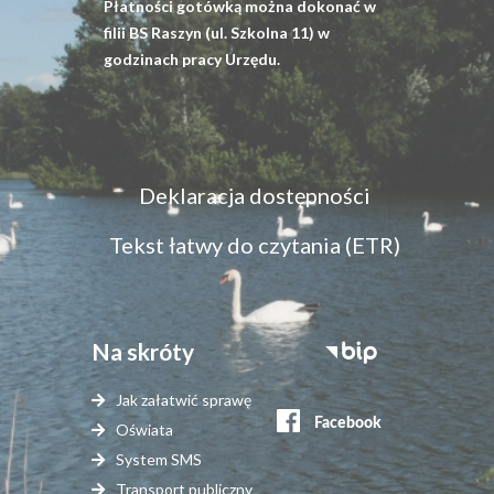
Płatności gotówką można dokonać w
filii BS Raszyn (ul. Szkolna 11) w
godzinach pracy Urzędu.
Menu
Deklaracja dostępności
dostępność
Tekst łatwy do czytania (ETR)
Na skróty
Stopka
serwisy
Jak załatwić sprawę
zewnętrzne
Oświata
System SMS
Transport publiczny