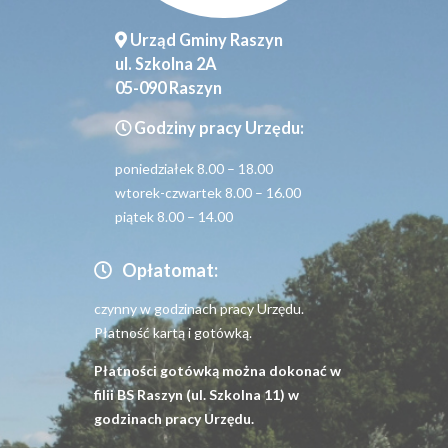
Urząd Gminy Raszyn
ul. Szkolna 2A
05-090 Raszyn
Godziny pracy Urzędu:
poniedziałek 8.00 – 18.00
wtorek-czwartek 8.00 – 16.00
piątek 8.00 – 14.00
Opłatomat:
czynny w godzinach pracy Urzędu.
Płatność kartą i gotówką.
Płatności gotówką można dokonać w
filii BS Raszyn (ul. Szkolna 11) w
godzinach pracy Urzędu.