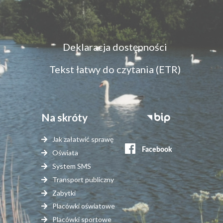
Menu
Deklaracja dostępności
dostępność
Tekst łatwy do czytania (ETR)
Na skróty
Stopka
serwisy
Jak załatwić sprawę
zewnętrzne
Oświata
System SMS
Transport publiczny
Zabytki
Placówki oświatowe
Placówki sportowe