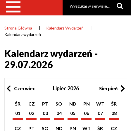
Szukaj
Strona Główna
Kalendarz Wydarzeń
Ścieżka
Kalendarz wydarzeń
nawigacyjna
Kalendarz wydarzeń -
29.07.2026
Lipiec 2026
Czerwiec
Sierpień
Pokaż
Pokaż
Pokaż
Pokaż
Pokaż
Pokaż
Pokaż
Pokaż
ŚR
CZ
PT
SO
ND
PN
WT
ŚR
listę
listę
listę
listę
listę
listę
listę
listę
wydarzeń
wydarzeń
wydarzeń
wydarzeń
wydarzeń
wydarzeń
wydarzeń
wydarzeń
01
02
03
04
05
06
07
08
z
z
z
z
z
z
z
z
Lipiec
Lipiec
Lipiec
Lipiec
Lipiec
Lipiec
Lipiec
Lipiec
dnia:
dnia:
dnia:
dnia:
dnia:
dnia:
dnia:
dnia:
2026
2026
2026
2026
2026
2026
2026
2026
Pokaż
Pokaż
Pokaż
Pokaż
Pokaż
Pokaż
Pokaż
Pokaż
CZ
PT
SO
ND
PN
WT
ŚR
CZ
listę
listę
listę
listę
listę
listę
listę
listę